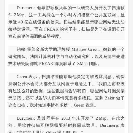
Durumeric 领导密歇根大学的一队研究人员开发了扫描软
件 ZMap。这一工具能在一个小时内扫描整个公共互联网，显
示近 40 亿在线设备的信息。扫描结果能显示哪些网站无法防
御特定漏洞。而在 FREAK 的例子中，扫描是为了在漏洞公开
宣布前评估漏洞的威胁程度。
约翰·霍普金斯大学助理教授 Matthew Green、微软的一个
研究团队、法国计算机科学与自动化研究所，以及马德里先进
技术研究院都就 FREAK 漏洞联系了 ZMap 团队。
Green 表示，扫描结果能帮助他决定向谁透露消息，确保
漏洞公开不会将大部分互联网置于危险之中。“我们之前都没
有过这么好的数据。这些数据能告诉我们，哪些网站对漏洞毫
无防范，还可以告诉人们事情究竟有多糟糕。直到 Zakir 做了
这次扫描，我才知道事情有多糟”，Green 说道。
Durumeric 及其同事在 2013 年末开发了 ZMap。在此之
前，用软件扫描互联网需要耗时数周或数月。Durumeric 表
示：“当时的工具比 ZMap 慢 1000 倍。”