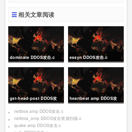
相关文章阅读
dominate DDOS攻击.c
essyn DDOS攻击.c
get-head-post DDOS攻
heartbeat amp DDOS攻
击.c
击.c
netbios amp DDOS攻击.c
netbios_amp DDOS攻击资源扫描.c
quake amp DDOS攻击.c