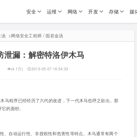
安全
运维
网络
开发
存储
媒
金汤
>
网络安全工程师 / 固若金汤
防泄漏：解密特洛伊木马
(4.1万)
2015-05-07 16:54:33
今木马程序已经经历了六代的改进，下一代木马也呼之欲出。那
开它的面纱。
性、自动运行性、非授权性和危害性等特点。木马通常有两个