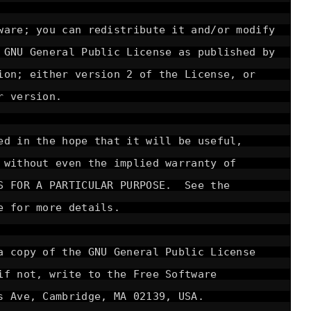
ware; you can redistribute it and/or modify
 GNU General Public License as published by
ion; either version 2 of the License, or
r version.
ed in the hope that it will be useful,
 without even the implied warranty of
SS FOR A PARTICULAR PURPOSE. See the
e for more details.
a copy of the GNU General Public License
if not, write to the Free Software
s Ave, Cambridge, MA 02139, USA.