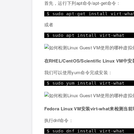
首先，运行下列apt命令/apt-get命令：
$ sudo apt-get install virt-wha
或者
$ sudo apt install virt-what
在RHEL/CentOS/Scientific Linux VM中安装
我们可以使用yum命令完成安装：
$ sudo yum install virt-what
Fedora Linux VM安装virt-what来
执行dnf命令：
$ sudo dnf install virt-what