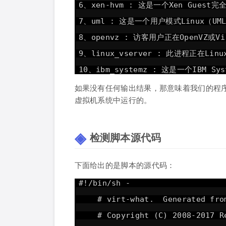
6、xen-hvm : 这是一个Xen Guest
7、uml : 这是一个用户模式Linux（U
8、openvz : 访客用户正在OpenVZ或V
9、linux_vserver : 此进程正在Lin
10、ibm_systemz : 这是一个IBM S
如果没有任何输出结果，那意味着我们的程
虚拟机系统中运行的。
检测脚本源代码
下面给出的是脚本的源代码：
#!/bin/sh -
# virt-what. Generated fro
# Copyright (C) 2008-2017 R