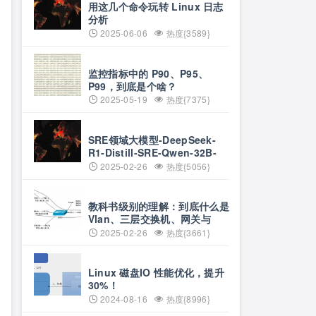
用这几个命令玩转 Linux 日志
分析
2025-06-06
热度{3589}
监控指标中的 P90、P95、
P99，到底是个啥？
2025-05-19
热度{7375}
SRE领域大模型-DeepSeek-
R1-Distill-SRE-Qwen-32B-
INT8
2025-02-26
热度{5056}
教科书级别的理解：到底什么是
Vlan、三层交换机、网关与
DNS？
2025-02-26
热度{3661}
Linux 磁盘IO 性能优化，提升
30%！
2024-08-16
热度{8996}