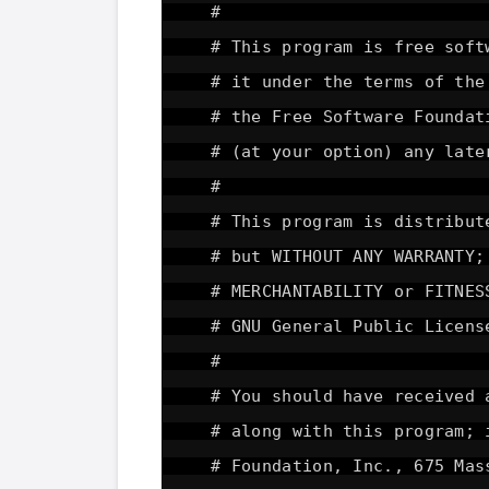
#
# This program is free soft
# it under the terms of the
# the Free Software Foundat
# (at your option) any late
#
# This program is distribut
# but WITHOUT ANY WARRANTY;
# MERCHANTABILITY or FITNE
# GNU General Public Licens
#
# You should have received 
# along with this program; 
# Foundation, Inc., 675 Mas