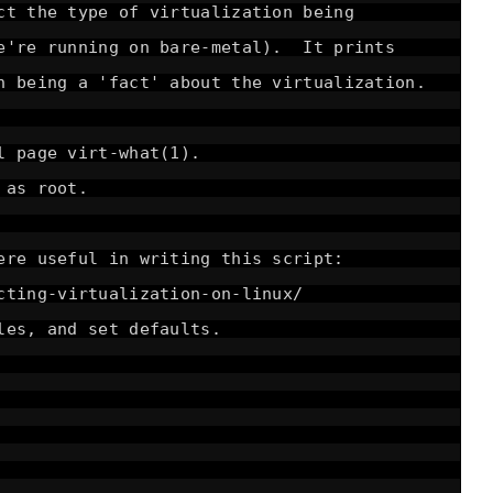
ct the type of virtualization being
we're running on bare-metal). It prints
h being a 'fact' about the virtualization.
l page virt-what(1).
 as root.
ere useful in writing this script:
cting-virtualization-on-linux/
les, and set defaults.