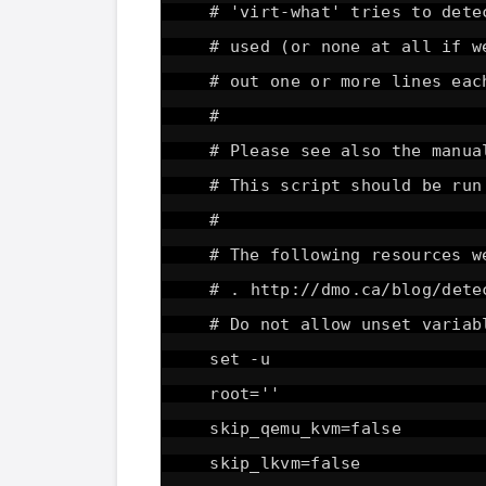
# 'virt-what' tries to dete
# used (or none at all if 
# out one or more lines eac
#
# Please see also the manua
# This script should be run
#
# The following resources w
# .
http://dmo.ca/blog/dete
# Do not allow unset variab
set -u
root=''
skip_qemu_kvm=false
skip_lkvm=false