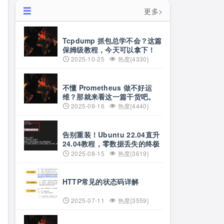
更多>
Tcpdump 抓包总学不会？这篇
保姆级教程，今天可以拿下！
2025-10-25
热度{4330}
不懂 Prometheus 做不好运
维？那就来看这一篇干货吧。
2025-09-16
热度{4440}
告别重装！Ubuntu 22.04直升
24.04教程，零数据丢失的终极
方案
2025-08-15
热度{3619}
HTTP常见的状态码详解
2025-07-11
热度{3559}