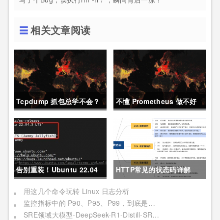
相关文章阅读
Tcpdump 抓包总学不会？
不懂 Prometheus 做不好
这篇保姆级教程，今天可以
运维？那就来看这一篇干货
拿下！
吧。
告别重装！Ubuntu 22.04
HTTP常见的状态码详解
直升24.04教程，零数据丢
用这几个命令玩转 Linux 日志分析
监控指标中的 P90、P95、P99，到底是个啥？
失的终极方案
SRE领域大模型-DeepSeek-R1-Distill-SRE-Qwen-32B-INT8