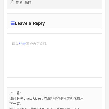
作者: 铁匠
Leave a Reply
请先
登录
账户再评论哦
上一篇:
如何检测Linux Guest VM使用的哪种虚拟化技术
下一篇:
写了个Bug，误执行rm -fr /*，瞬间背后一凉！