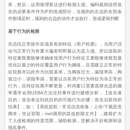
库，然后，运用推理算法进行检测入侵。编码规则说明攻
击的必要条件作为IF的组成部分，当规则的左边的全部条
件都满足时，规则的右边的动作才会执行，形成逻辑判断
基于行为的检测
先总结正常操作应该具有的特征（用户轮廓），当用户活
动与正常行为有重大偏差时即被认为是入侵。所以选取的
特征量既要能够准确体现用户行为特征又要能够使模型最
优化以最少的特征覆盖用户行为阈值，且需建立正常的特
征轮廓并以此作为比较基准，当阀值过大，漏报率高，阀
值过小，误报率搞，需要以当前用户行为特征为非正常的
行为，且特征轮廓不断更新，时间窗口需要选择合适的频
率通常会用UEBA方法论对事件进行建模分析，【攻击者
目的：攻击者达到此目的的可能行为步骤：攻击后获得的
结果】，如：【系统提权：常见信息收集；上传/下载恶意
脚本；凭证窃取；root调用的其低权限文件】，建模扩大
了入侵检测的纬度范围，辅助检测，坚解决不好检测和误
报高事件。