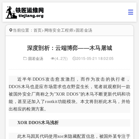
当前位置：
首页
>
网络安全工程师
>
固若金汤
深度剖析：云端博弈——木马屠城
固若金汤
(4..2万)
2015-05-21 18:02:05
近半年DDOS攻击愈发激烈，而作为攻击的执行者，
DDOS木马也是应市场需求也在野蛮生长，笔者就观察到一款
被国外安全厂商称之为”XOR DDOS”的木马不断更新代码和功
能，甚至还加入了rootkit功能模块。本文将剖析此木马，并给
出相应的检测方案。
XOR DDOS木马浅析
此木马因其代码使用xor来隐藏配置信息，被国外某专注于