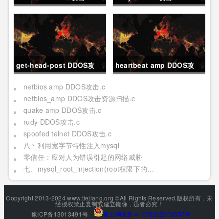
get-head-post DDOS攻
heartbeat amp DDOS攻
击.c
击.c
netbios amp DDOS攻击.c
netbios_amp DDOS攻击资源扫描.c
quake amp DDOS攻击.c
rudy DDOS攻击.c
spoofed telnet DDOS攻击.c
八丶利用宽字节特性注入mysql
零信任：应对人为错误引起的网络威胁
七、mysql_root_injection(root权限下的利用[二] 日志写,udf mof系统命令执行[提权])
Copyright 2013-2024 www.tiejiang.org ©All Rights Reserved.版权所有，未
经授权禁止复制或建立镜像，违者必究！
豫ICP备13013491号
豫公网安备 41078202000057号