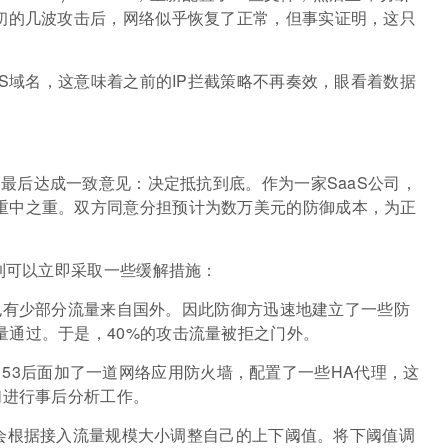
最初的几波攻击后，网络似乎恢复了正常，但事实证明，这只
。
S域名，这意味着之前的IP拦截策略不再奏效，眼看着数据
最后达成一致意见：决定抵抗到底。作为一家SaaS公司，
重中之重。双方同意分担预计为数万美元的防御成本，为正
到可以立即采取一些缓解措施：
过也有少部分流量来自国外。因此防御方迅速地建立了一些防
量通过。于是，40%的攻击流量被拒之门外。
ce)Route 53后面加了一道网络应用防火墙，配置了一些HA代理，这
们进行事后分析工作。
放会根据接入流量规模大小调整自己的上下阈值。将下阈值调