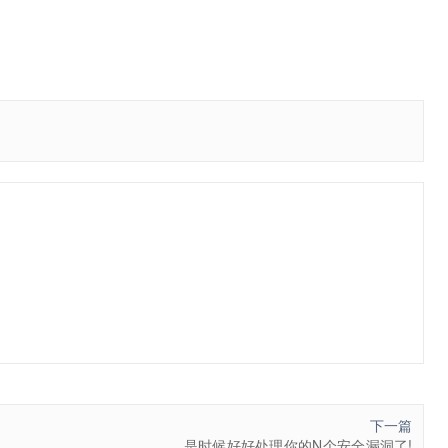
下一篇
是时候好好处理你的N个安全漏洞了!