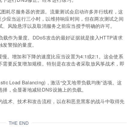
量，试图耗尽服务器的资源。流量测试会启动许多并行线程，这
都至少应当运行三小时，以维持响应时间，但在两次测试之间
试、风险悬浮以及取消服务之前应当授予明确的许可。
U负载作为量度。DDoS攻击的最好证据就是接入HTTP请求
触发警报的量度。
缓慢。增加和下降的速度比应当设置为4:1或2:1。这会使系
不需要反复增加规模。特别是在攻击者采取放风筝战术，即
tic Load Balancing)，激活“交叉地带负载均衡”选项。这
选择，会显著地减轻DNS设施上的负载。
的战术、技术和攻击流程，以在和恶意黑客的战斗中取得先
THE END