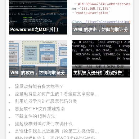
Powershell之MOF后门
WMI 的攻击，防御与取证分
析技术之防御篇
WMI 的攻击，防御与取证分
主机被入侵分析过程报告
析技术之攻击篇
流量劫持能有多大危害？
流量劫持是如何产生的？看这篇文章就够了！
利用机器学习进行恶意代码分类
恶意软件PE文件重建指南
下载文件的15种方法
提起模糊测试时我们在说什么
是谁让你我如此近距离（论第三方微信营销平台的安全隐患）
服务端模板注入：现代WEB远程代码执行（补充翻译和扩展）