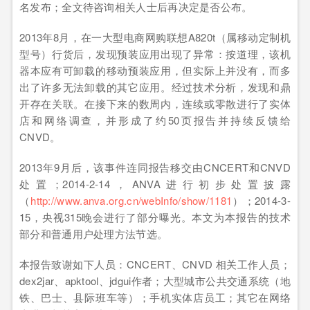
名发布；全文待咨询相关人士后再决定是否公布。
2013年8月，在一大型电商网购联想A820t（属移动定制机
型号）行货后，发现预装应用出现了异常：按道理，该机
器本应有可卸载的移动预装应用，但实际上并没有，而多
出了许多无法卸载的其它应用。经过技术分析，发现和鼎
开存在关联。在接下来的数周内，连续或零散进行了实体
店和网络调查，并形成了约50页报告并持续反馈给
CNVD。
2013年9月后，该事件连同报告移交由CNCERT和CNVD
处置；2014-2-14，ANVA进行初步处置披露
（
http://www.anva.org.cn/webInfo/show/1181
）；2014-3-
15，央视315晚会进行了部分曝光。本文为本报告的技术
部分和普通用户处理方法节选。
本报告致谢如下人员：CNCERT、CNVD 相关工作人员；
dex2jar、apktool、jdgui作者；大型城市公共交通系统（地
铁、巴士、县际班车等）；手机实体店员工；其它在网络