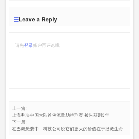
Leave a Reply
请先
登录
账户再评论哦
上一篇:
上海判决中国大陆首例流量劫持刑案 被告获刑3年
下一篇:
在巴黎恐袭中，科技公司说它们更大的价值在于拯救生命