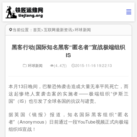
当前位置：
首页
>
互联网最新资讯
>
环球新闻
黑客行动|国际知名黑客“匿名者”宣战极端组织
IS
环球新闻
(4..4万)
2015-11-16 19:22:13
本月13日晚间，巴黎恐怖袭击造成大量无辜平民死亡，而
这起惨绝人寰袭击案的实施者——极端组织“伊斯兰
国”（IS）也引发了全球各国的抗议与谴责。
据英国《镜报》报道，知名国际黑客组织“匿名
者”（Anonymous）日前通过一段YouTube视频正式向极端
组织IS宣战！