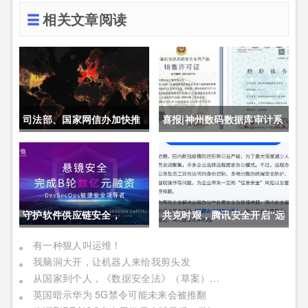
相关文章阅读
司法部、国家网信办加快推
喜报|神州数码数据库审计系
动制定《未成年人网络保护
统获公安部销售许可证
条例》
守护软件供应链安全，
共克时艰，腾讯安全开启“远
DevSecOps头部厂商「悬
程办公护航计划”
有一种狠人叫运维！
我脑洞大开，让机器人来给我剪头发
镜安全」完成B轮数亿元融
从国家到个人，《数据安全法》（草案）对我们将有何影响
资
英国暗示华为 5G禁令可能未来会被推翻