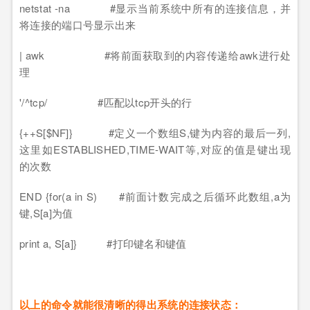
netstat -na #显示当前系统中所有的连接信息，并
将连接的端口号显示出来
| awk #将前面获取到的内容传递给awk进行处
理
'/^tcp/ #匹配以tcp开头的行
{++S[$NF]} #定义一个数组S,键为内容的最后一列,
这里如ESTABLISHED,TIME-WAIT等,对应的值是键出现
的次数
END {for(a in S) #前面计数完成之后循环此数组,a为
键,S[a]为值
print a, S[a]} #打印键名和键值
以上的命令就能很清晰的得出系统的连接状态：