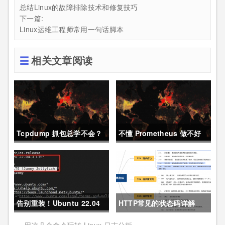
总结Linux的故障排除技术和修复技巧
下一篇:
Linux运维工程师常用一句话脚本
相关文章阅读
Tcpdump 抓包总学不会？
不懂 Prometheus 做不好
这篇保姆级教程，今天可以
运维？那就来看这一篇干货
拿下！
吧。
告别重装！Ubuntu 22.04
HTTP常见的状态码详解
直升24.04教程，零数据丢