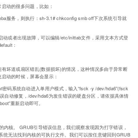
常启动的很多问题，比如：
，则执行：sh-3.1# chkconfig smb off下次系统引导就
启动或者出现故障，可以编辑/etc/inittab文件，采用文本方式登
efault：
有坏道或扇区错乱(数据损坏)的情况，这种情况多由于异常断
统启动的时候，屏幕会显示：
输入root密码系统自动进入单用户模式，输入“fsck -y /dev/hda6”(fsck
误自动修复，/dev/hda6为发生错误的硬盘分区，请依据具体情
oot”重新启动即可。
onf中指定的内核。 GRUB引导错误信息，我们观察发现因为打字错误，
x”，所以系统无法找到内核的可执行文件。我们可以按任意键回到GRUB