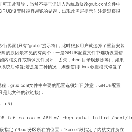
可正常引导，当然不要忘记进入系统后修改grub.conf文件中
改GRUB设置时很容易犯的错误，出现此黑屏提示时注意观察报
令行界面(只有“grub>”提示符)，此时很多用户就选择了重新安装
故障的原因最常见的有两个：一是GRUB配置文件中选项设置错
如内核文件或镜像文件损坏、丢失，/boot目录误删除等)，如果
系统后修复;若是第二种情况，则要使用Linux救援模式修复了
，grub.conf文件中主要的配置选项如下(注意，GRUB配置
b.conf只是此文件的软链接)：
fc6)

98.fc6 ro root=LABEL=/ rhgb quiet initrd /boot/i
ot”段指定了/boot分区所在的位置：“kernel”段指定了内核文件所在