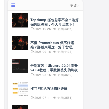
更多>
Tcpdump 抓包总学不会？这篇
保姆级教程，今天可以拿下！
2025-10-25
热度{4316}
不懂 Prometheus 做不好运
维？那就来看这一篇干货吧。
2025-09-16
热度{4433}
告别重装！Ubuntu 22.04直升
24.04教程，零数据丢失的终极
方案
2025-08-15
热度{3610}
HTTP常见的状态码详解
2025-07-11
热度{3551}