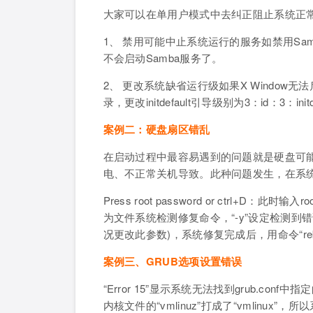
大家可以在单用户模式中去纠正阻止系统正
1、 禁用可能中止系统运行的服务如禁用Samba服务
不会启动Samba服务了。
2、 更改系统缺省运行级如果X Window无法
录，更改initdefault引导级别为3：id：3：initd
案例二：硬盘扇区错乱
在启动过程中最容易遇到的问题就是硬盘可能
电、不正常关机导致。此种问题发生，在系
Press root password or ctrl+D：此时
为文件系统检测修复命令，“-y”设定检测到错
况更改此参数)，系统修复完成后，用命令“reb
案例三、GRUB选项设置错误
“Error 15”显示系统无法找到grub.c
内核文件的“vmlinuz”打成了“vmlinu