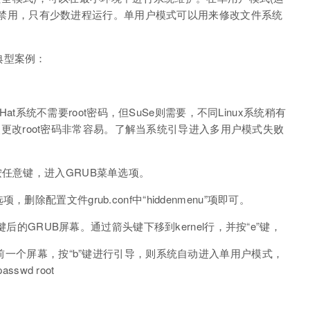
，网络被禁用，只有少数进程运行。单用户模式可以用来修改文件系统
典型案例：
 Hat系统不需要root密码，但SuSe则需要，不同Linux系统稍有
)，这使更改root密码非常容易。了解当系统引导进入多用户模式失败
按任意键，进入GRUB菜单选项。
除配置文件grub.conf中“hiddenmenu”项即可。
”键后的GRUB屏幕。通过箭头键下移到kernel行，并按“e”键，
回前一个屏幕，按“b”键进行引导，则系统自动进入单用户模式，
swd root