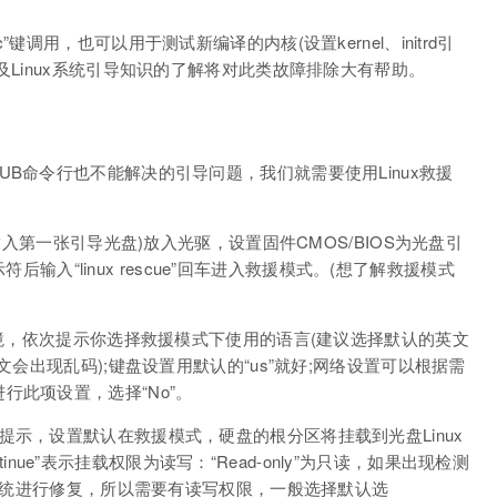
调用，也可以用于测试新编译的内核(设置kernel、initrd引
及Linux系统引导知识的了解将对此类故障排除大有帮助。
B命令行也不能解决的引导问题，我们就需要使用Linux救援
放入第一张引导光盘)放入光驱，设置固件CMOS/BIOS为光盘引
示符后输入“linux rescue”回车进入救援模式。(想了解救援模式
环境，依次提示你选择救援模式下使用的语言(建议选择默认的英文
文会出现乱码);键盘设置用默认的“us”就好;网络设置可以根据需
行此项设置，选择“No”。
提示，设置默认在救援模式，硬盘的根分区将挂载到光盘Linux
ontinue”表示挂载权限为读写：“Read-only”为只读，如果出现检测
对系统进行修复，所以需要有读写权限，一般选择默认选