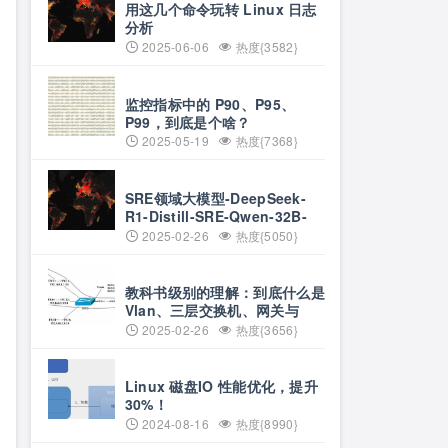
用这几个命令玩转 Linux 日志
分析
2025-06-06
热度{3582}
监控指标中的 P90、P95、
P99，到底是个啥？
2025-05-19
热度{7368}
SRE领域大模型-DeepSeek-
R1-Distill-SRE-Qwen-32B-
INT8
2025-02-26
热度{5050}
教科书级别的理解：到底什么是
Vlan、三层交换机、网关与
DNS？
2025-02-26
热度{3656}
Linux 磁盘IO 性能优化，提升
30%！
2024-08-16
热度{8990}