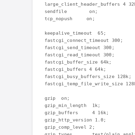
large_client_header_buffers 4 32k
sendfile        on;

tcp_nopush     on;

keepalive_timeout  65;

fastcgi_connect_timeout 300;

fastcgi_send_timeout 300;

fastcgi_read_timeout 300;

fastcgi_buffer_size 64k;

fastcgi_buffers 4 64k;

fastcgi_busy_buffers_size 128k;

fastcgi_temp_file_write_size 128k
gzip  on;

gzip_min_length  1k;

gzip_buffers     4 16k;

gzip_http_version 1.0;

gzip_comp_level 2;

gzip_types       text/plain appl