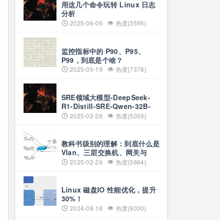
用这几个命令玩转 Linux 日志
分析
2025-06-06
热度{3595}
监控指标中的 P90、P95、
P99，到底是个啥？
2025-05-19
热度{7378}
SRE领域大模型-DeepSeek-
R1-Distill-SRE-Qwen-32B-
INT8
2025-02-26
热度{5059}
教科书级别的理解：到底什么是
Vlan、三层交换机、网关与
DNS？
2025-02-26
热度{3664}
Linux 磁盘IO 性能优化，提升
30%！
2024-08-16
热度{9000}