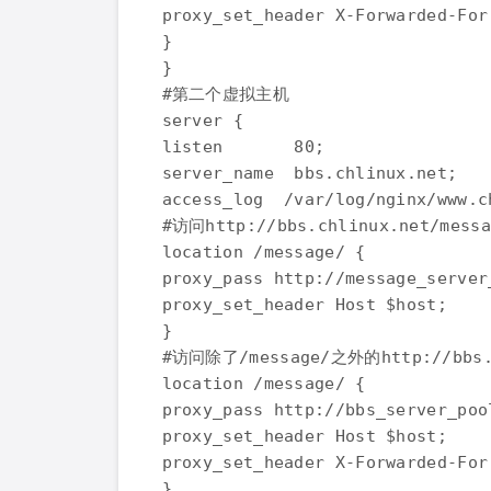
proxy_set_header X-Forwarded-For 
}

}

#第二个虚拟主机

server {

listen       80;

server_name  bbs.chlinux.net;

access_log  /var/log/nginx/www.c
#访问http://bbs.chlinux.net/me
location /message/ {

proxy_pass http://message_server_
proxy_set_header Host $host;

}

#访问除了/message/之外的http://bbs
location /message/ {

proxy_pass http://bbs_server_pool
proxy_set_header Host $host;

proxy_set_header X-Forwarded-For 
}
