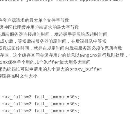
   #允许客户端请求的最大单个文件字节数

8k;  #缓冲区代理缓冲用户端请求的最大字节数

0;   #跟后端服务器连接超时时间，发起握手等候响应超时时间

   #连接成功后，等候后端服务器响应时间，在后端排队中等候

#后端服务器数据回传时间，就是在规定时间内后端服务器必须传完所有数

#代理请求缓存区，这个缓存区间会保存用户的信息以供nginx进行规则处
诉nginx保存单个用的几个Buffer最大用多大空间

; #如果系统很忙可以申请用的几个更大的proxy_buffer

k; #缓存临时文件大小

 max_fails=2 fail_timeout=30s;

 max_fails=2 fail_timeout=30s;

 max_fails=2 fail_timeout=30s;
