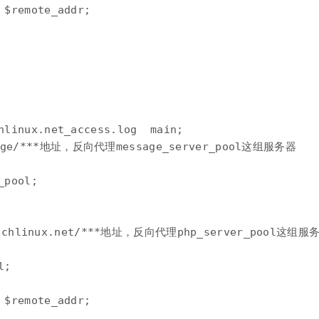
$remote_addr;

hlinux.net_access.log  main;

ssage/***地址，反向代理message_server_pool这组服务器

pool;

.chlinux.net/***地址，反向代理php_server_pool这组服务
;

$remote_addr;
