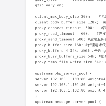
gzip_vary on;

client_max_body_size 300m;
client_body_buffer_size 12
proxy_connect_timeout  60
proxy_read_timeout   600;
proxy_send_timeout 600; 
proxy_buffer_size 16k; 
proxy_buffers 4 32k; #同上，告
proxy_busy_buffers_size 54k
proxy_temp_file_write_size 64
upstream php_server_pool {

server 192.168.1.100:80 weight=4
server 192.168.1.101:80 weight=4
server 192.168.1.102:80 weight=4
}

upstream message_server_pool {
