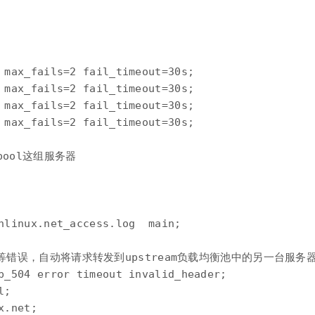
 max_fails=2 fail_timeout=30s;

 max_fails=2 fail_timeout=30s;

 max_fails=2 fail_timeout=30s;

 max_fails=2 fail_timeout=30s;

pool这组服务器

hlinux.net_access.log  main;

等错误，自动将请求转发到upstream负载均衡池中的另一台服务
p_504 error timeout invalid_header;

;

.net;
