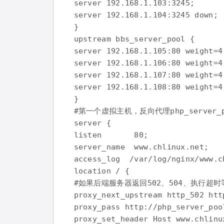
server 192.168.1.103:3245;

server 192.168.1.104:3245 down;

}

upstream bbs_server_pool {

server 192.168.1.105:80 weight=4
server 192.168.1.106:80 weight=4
server 192.168.1.107:80 weight=4
server 192.168.1.108:80 weight=4
}

#第一个虚拟主机，反向代理php_server_
server {

listen       80;

server_name  www.chlinux.net;

access_log  /var/log/nginx/www.c
location / {

#如果后端服务器返回502、504、执行超时
proxy_next_upstream http_502 htt
proxy_pass http://php_server_pool
proxy_set_header Host www.chlinux