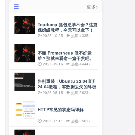
更多>
Tcpdump 抓包总学不会？这篇
保姆级教程，今天可以拿下！
2025-10-25
热度{4335}
不懂 Prometheus 做不好运
维？那就来看这一篇干货吧。
2025-09-16
热度{4444}
告别重装！Ubuntu 22.04直升
24.04教程，零数据丢失的终极
方案
2025-08-15
热度{3623}
HTTP常见的状态码详解
2025-07-11
热度{3561}