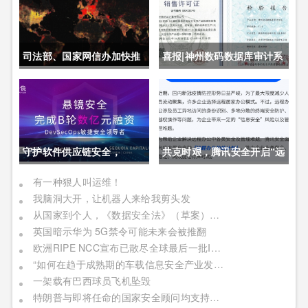
司法部、国家网信办加快推
喜报|神州数码数据库审计系
动制定《未成年人网络保护
统获公安部销售许可证
条例》
守护软件供应链安全，
共克时艰，腾讯安全开启“远
DevSecOps头部厂商「悬
程办公护航计划”
有一种狠人叫运维！
我脑洞大开，让机器人来给我剪头发
镜安全」完成B轮数亿元融
从国家到个人，《数据安全法》（草案）对我们将有何影响
资
英国暗示华为 5G禁令可能未来会被推翻
欧洲RIPE NCC宣布已散尽全球最后一批IPv4地址
“如何在趋于成熟期的车载信息安全产业发展阶段中成功获取商业机遇”
一架载有巴西球员飞机坠毁
特朗普与即将任命的国家安全顾问均支持攻击性网络武器