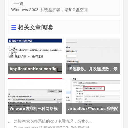
下一篇:
Windows 2003 系统盘扩容，增加C盘空间
相关文章阅读
ApplicationHost.config
IIS连接数、并发连接数、最
文件被破坏导致IIS崩溃
大并发工作线程数、应用程
序池的队列长度、应用程序
池的最大工作进程数详解
Vmware虚拟机三种网络模
virtualbox中centos系统配
式详解
置nat+host only上网
监控windows系统的cpu使用情况，python自动重启IIS
Time protocol实现的基于TCP/IP的网络对时程序