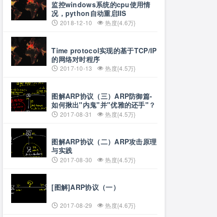
监控windows系统的cpu使用情
况，python自动重启IIS
2018-12-10
热度{4.6万}
Time protocol实现的基于TCP/IP
的网络对时程序
2017-10-13
热度{4.5万}
图解ARP协议（三）ARP防御篇-
如何揪出"内鬼"并"优雅的还手"？
2017-08-31
热度{4.5万}
图解ARP协议（二）ARP攻击原理
与实践
2017-08-30
热度{4.5万}
[图解]ARP协议（一）
2017-08-29
热度{4.6万}