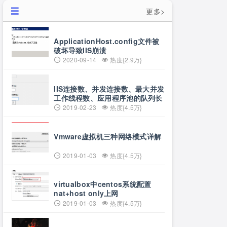
更多>
ApplicationHost.config文件被
破坏导致IIS崩溃
2020-09-14
热度{2.9万}
IIS连接数、并发连接数、最大并发
工作线程数、应用程序池的队列长
度、应用程序池的最大工作进程数
2019-02-23
热度{4.5万}
详解
Vmware虚拟机三种网络模式详解
2019-01-03
热度{4.5万}
virtualbox中centos系统配置
nat+host only上网
2019-01-03
热度{4.5万}