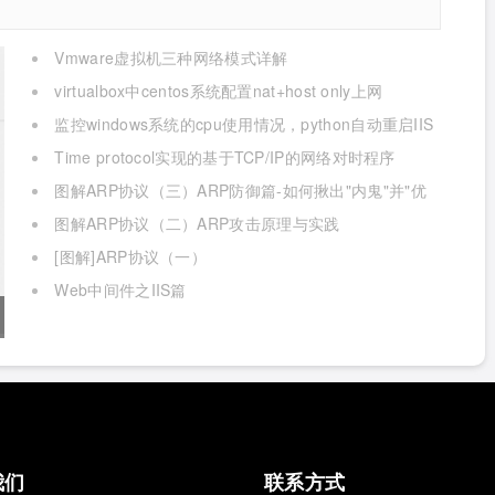
Vmware虚拟机三种网络模式详解
virtualbox中centos系统配置nat+host only上网
监控windows系统的cpu使用情况，python自动重启IIS
Time protocol实现的基于TCP/IP的网络对时程序
图解ARP协议（三）ARP防御篇-如何揪出"内鬼"并"优
雅的还手"？
图解ARP协议（二）ARP攻击原理与实践
[图解]ARP协议（一）
Web中间件之IIS篇
我们
联系方式