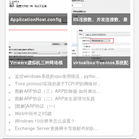
ApplicationHost.config
IIS连接数、并发连接数、最
文件被破坏导致IIS崩溃
大并发工作线程数、应用程
序池的队列长度、应用程序
池的最大工作进程数详解
Vmware虚拟机三种网络模
virtualbox中centos系统配
式详解
置nat+host only上网
监控windows系统的cpu使用情况，python自动重启IIS
Time protocol实现的基于TCP/IP的网络对时程序
图解ARP协议（三）ARP防御篇-如何揪出"内鬼"并"优雅的还手"？
图解ARP协议（二）ARP攻击原理与实践
[图解]ARP协议（一）
Web中间件之IIS篇
Windows 10分辨率怎么设置？
Exchange Server更换网卡导致邮件的队列问题