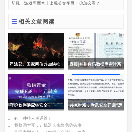
新规：游戏界面禁止出现英文字母！你怎么看？
相关文章阅读
司法部、国家网信办加快推
喜报|神州数码数据库审计系
动制定《未成年人网络保护
统获公安部销售许可证
条例》
守护软件供应链安全，
共克时艰，腾讯安全开启“远
DevSecOps头部厂商「悬
程办公护航计划”
有一种狠人叫运维！
我脑洞大开，让机器人来给我剪头发
镜安全」完成B轮数亿元融