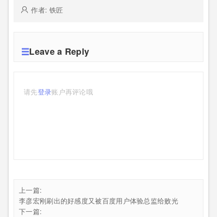
作者: 铁匠
Leave a Reply
请先
登录
账户再评论哦
上一篇:
李彦宏刚刷出的好感度又被百度用户体验总监给败光
下一篇: