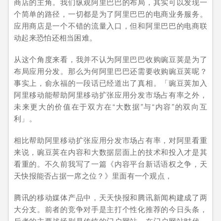
商店的主角。我们纵观阿里巴巴的布局，其实可以发现一
个简单的路径，一切都是为了阿里巴巴的电商业务服务。
应用商店是一个不错的流量入口，但和阿里巴巴的电商联
动起来恐怕还相当困难。
从这个角度来看，我并不认为阿里巴巴收购豌豆荚是为了
布局应用分发。那么为何阿里巴巴还需要收购豌豆荚呢？
事实上，俞永福的一段话已经道出了真相。「豌豆荚加入
阿里移动能帮助阿里移动扩张应用分发市场占有率之外，
未来更大的价值在于双方在“大数据”与“内容”的双向互
利」。
相比帮助阿里移动扩张应用分发市场占有率，对阿里看重
来说，豌豆荚在内容和大数据层面上的技术和投入才是其
看重的。不久前我写了一篇《内容平台新话语权之争，天
天快报能否占据一席之位？》里面有一个观点，
腾讯的移动媒体产品中，天天快报和腾讯新闻构建成了两
大分支。前者的竞争对手是主打个性化推荐的今日头条，
后者的主要战场则是传统的门户网站。在门户网站时代，