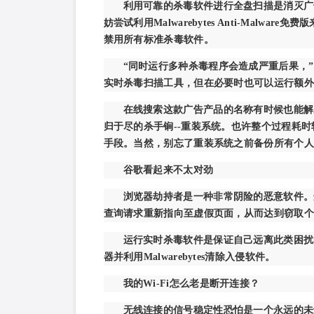
利用可靠的杀毒软件进行全盘扫描是消灭广
妨尝试利用Malwarebytes Anti-Mal
禁用所有标准杀毒软件。
“同时运行多种杀毒程序会造成严重后果，”西
实时杀毒扫描工具，但在必要时也可以运行额外
在线搜索这款广告产品的名称有时候也能解
归于尽的杀手锏--重装系统。也许整个过程耗
手段。当然，别忘了重装系统之前备份所有个人
谷歌看起来不太对劲
浏览器劫持者是一种非常阴险的恶意软件。
查询请求重新指向至虚假页面，从而达到窃取个
运行实时杀毒软件是保证自己远离此类困扰
器并利用Malwarebytes清除入侵软件。
我的Wi-Fi怎么老是断开连接？
无线连接的信号稳定性恐怕是一个永远的未