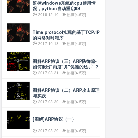
监控windows系统的cpu使用情
况，python自动重启IIS
2018-12-10
热度{4.6万}
Time protocol实现的基于TCP/IP
的网络对时程序
2017-10-13
热度{4.5万}
图解ARP协议（三）ARP防御篇-
如何揪出"内鬼"并"优雅的还手"？
2017-08-31
热度{4.5万}
图解ARP协议（二）ARP攻击原理
与实践
2017-08-30
热度{4.5万}
[图解]ARP协议（一）
2017-08-29
热度{4.6万}