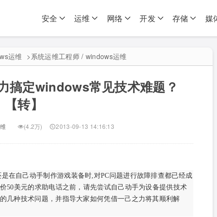
安全
运维
网络
开发
存储
媒
ows运维
>
系统运维工程师 / windows运维
搞定windows常见技术难题？
【转】
运维
(4.2万)
2013-09-13 14:16:13
还是在自己动手制作游戏装备时,对PC问题进行故障排查都已经成
价50美元的求助电话之前，请先尝试自己动手为设备提供技术
的几种技术问题，并指导大家如何凭借一己之力将其顺利解