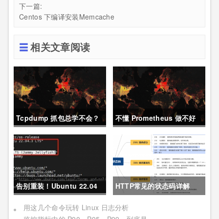
下一篇:
Centos 下编译安装Memcache
相关文章阅读
Tcpdump 抓包总学不会？
不懂 Prometheus 做不好
这篇保姆级教程，今天可以
运维？那就来看这一篇干货
拿下！
吧。
告别重装！Ubuntu 22.04
HTTP常见的状态码详解
直升24.04教程，零数据丢
用这几个命令玩转 Linux 日志分析