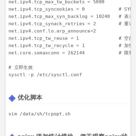
net.ipv4.tcp_max_tw_buckets = 5000

net.ipv4.tcp_syncookies = 0            
net.ipv4.tcp_max_syn_backlog = 10240 
net.ipv4.tcp_synack_retries = 2        # 重试
net.ipv4.conf.lo.arp_announce=2

net.ipv4.tcp_tw_reuse = 1              # 
net.ipv4.tcp_tw_recycle = 1            # 加
net.core.somaxconn = 262144            #
# 立即生效

优化脚本