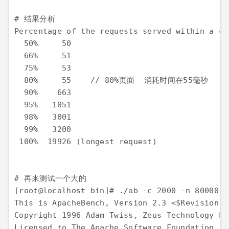
# 结果分析

Percentage of the requests served within a ce
  50%     50

  66%     51

  75%     53

  80%     55    // 80%页面  消耗时间在55毫秒

  90%    663

  95%   1051

  98%   3001

  99%   3200

 100%  19926 (longest request)

# 再来测试一个大的

[root@localhost bin]# ./ab -c 2000 -n 80000  
This is ApacheBench, Version 2.3 <$Revision: 
Copyright 1996 Adam Twiss, Zeus Technology Lt
Licensed to The Apache Software Foundation, h