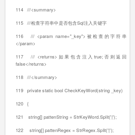
114 ///<summary>
115 ///检查字符串中是否包含Sql注入关键字
116 /// <param name="_key">被检查的字符串
</param>
117 /// <returns>如果包含注入true;否则返回
false</returns>
118 ///</summary>
119 private static bool CheckKeyWord(string _key)
120 {
121 string[] pattenString = StrKeyWord.Split('|');
122 string[] pattenRegex = StrRegex.Split('|');