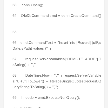
63 conn.Open();
64 OleDbCommand cmd = conn.CreateCommand()
;
65
66 cmd.CommandText = "insert into [Record] (sIP,s
Date,sPath) values ('" +
67 request.ServerVariables["REMOTE_ADDR"].T
oString() + "','" +
68 DateTime.Now + "','" + request.ServerVariable
s["URL"].ToLower() + RelaceSingleQuotes(request.Q
ueryString.ToString()) + "')";
69 int code = cmd.ExecuteNonQuery();
70 if (code == 1)