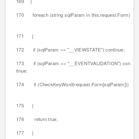
169 {
170 foreach (string sqlParam in this.request.Form)
171 {
172 if (sqlParam == "__VIEWSTATE") continue;
173 if (sqlParam == "__EVENTVALIDATION") con
tinue;
174 if (CheckKeyWord(request.Form[sqlParam]))
175 {
176 return true;
177 }