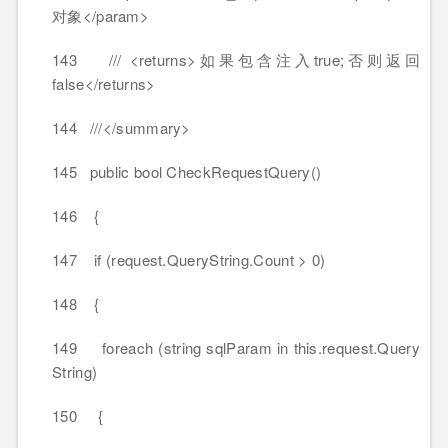
对象</param>
143 /// <returns>如果包含注入true;否则返回
false</returns>
144 ///</summary>
145 public bool CheckRequestQuery()
146 {
147 if (request.QueryString.Count > 0)
148 {
149 foreach (string sqlParam in this.request.Query
String)
150 {