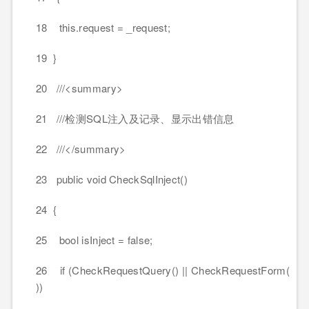
18 this.request = _request;
19 }
20 ///<summary>
21 ///检测SQL注入及记录、显示出错信息
22 ///</summary>
23 public void CheckSqlInject()
24 {
25 bool isInject = false;
26 if (CheckRequestQuery() || CheckRequestForm(
))