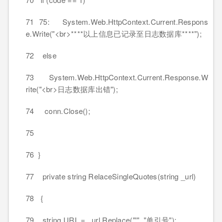
71 75: System.Web.HttpContext.Current.Respons
e.Write("<br>****以上信息已记录至日志数据库****");
72 else
73 System.Web.HttpContext.Current.Response.W
rite("<br>日志数据库出错");
74 conn.Close();
75
76 }
77 private string RelaceSingleQuotes(string _url)
78 {
79 string URL = _url.Replace("'", "单引号");