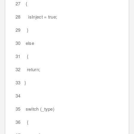
27 {
28 isInject = true;
29 }
30 else
31 {
32 return;
33 }
34
35 switch (_type)
36 {