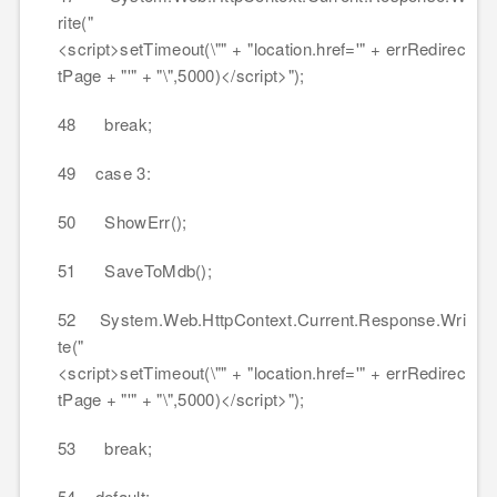
rite("
<script>setTimeout(\"" + "location.href='" + errRedirec
tPage + "'" + "\",5000)</script>");
48 break;
49 case 3:
50 ShowErr();
51 SaveToMdb();
52 System.Web.HttpContext.Current.Response.Wri
te("
<script>setTimeout(\"" + "location.href='" + errRedirec
tPage + "'" + "\",5000)</script>");
53 break;
54 default: