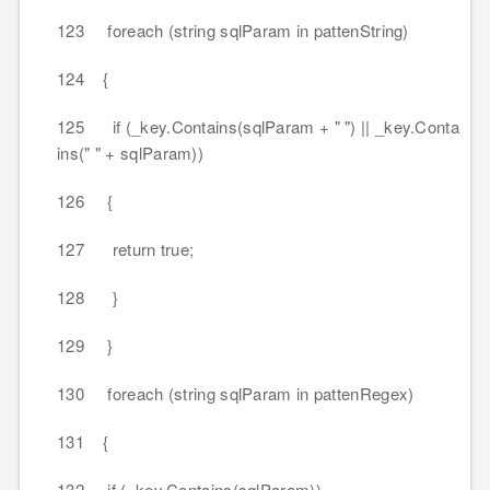
123 foreach (string sqlParam in pattenString)
124 {
125 if (_key.Contains(sqlParam + " ") || _key.Conta
ins(" " + sqlParam))
126 {
127 return true;
128 }
129 }
130 foreach (string sqlParam in pattenRegex)
131 {
132 if (_key.Contains(sqlParam))