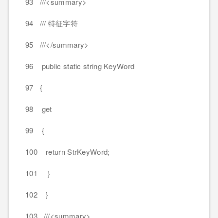
93 ///<summary>
94 /// 特征字符
95 ///</summary>
96 public static string KeyWord
97 {
98 get
99 {
100 return StrKeyWord;
101 }
102 }
103 ///<summary>