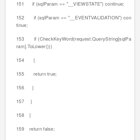
151 if (sqlParam == "__VIEWSTATE") continue;
152 if (sqlParam == "__EVENTVALIDATION") con
tinue;
153 if (CheckKeyWord(request.QueryString[sqlPa
ram].ToLower()))
154 {
155 return true;
156 }
157 }
158 }
159 return false;