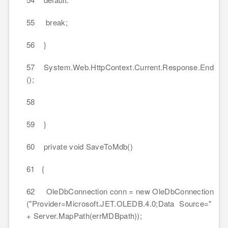
55 break;
56 }
57 System.Web.HttpContext.Current.Response.End
();
58
59 }
60 private void SaveToMdb()
61 {
62 OleDbConnection conn = new OleDbConnection
("Provider=Microsoft.JET.OLEDB.4.0;Data Source="
+ Server.MapPath(errMDBpath));