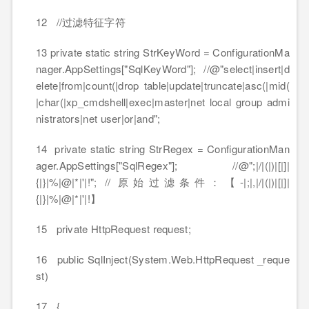
12 //过滤特征字符
13 private static string StrKeyWord = ConfigurationMa
nager.AppSettings["SqlKeyWord"]; //@"select|insert|d
elete|from|count(|drop table|update|truncate|asc(|mid(
|char(|xp_cmdshell|exec|master|net local group admi
nistrators|net user|or|and";
14 private static string StrRegex = ConfigurationMan
ager.AppSettings["SqlRegex"]; //@";|/|(|)|[|]|
{|}|%|@|*|'|!"; // 原始过滤条件：【-|;|,|/|(|)|[|]|
{|}|%|@|*|'|!】
15 private HttpRequest request;
16 public SqlInject(System.Web.HttpRequest _reque
st)
17 {