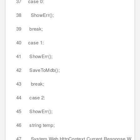
37 case 0:
38 ShowErr();
39 break;
40 case 1:
41 ShowErr();
42 SaveToMdb();
43 break;
44 case 2:
45 ShowErr();
46 string temp;
47 System.Web.HttpContext.Current.Response.W