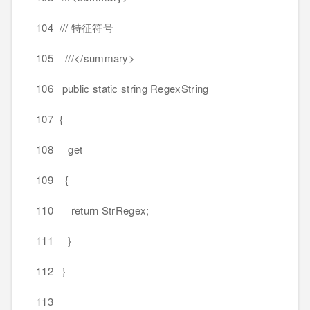
104 /// 特征符号
105 ///</summary>
106 public static string RegexString
107 {
108 get
109 {
110 return StrRegex;
111 }
112 }
113