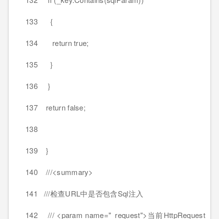
133 {
134 return true;
135 }
136 }
137 return false;
138
139 }
140 ///<summary>
141 ///检查URL中是否包含Sql注入
142 /// <param name="_request">当前HttpRequest