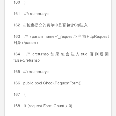
160 }
161 ///<summary>
162 ///检查提交的表单中是否包含Sql注入
163 /// <param name="_request">当前HttpRequest
对象</param>
164 /// <returns>如果包含注入true;否则返回
false</returns>
165 ///</summary>
166 public bool CheckRequestForm()
167 {
168 if (request.Form.Count > 0)