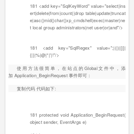
181 <add key="SqlKeyWord" value="select|ins
ert|delete|from|count(|drop table|update|truncat
e|asc(|mid(|char(|xp_cmdshell|exec|master|ne
t local group administrators|net user|or|and"/>
181 <add key="SqlRegex" value=";|(|)|[|]|
{|}|%|@|*|'|!"/>
使用方法很简单，在站点的Global文件中，添
加 Application_BeginRequest 事件即可：
复制代码 代码如下:
181 protected void Application_BeginRequest(
object sender, EventArgs e)