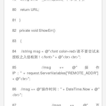
80 return URL;
81 }
82 private void ShowErr()
83 {
84 //string msg = @"<font color=red>请不要尝试未
授权之入侵检测！</font>" + @"<br><br>";
85 //msg += @"操作
IP：" + request.ServerVariables["REMOTE_ADDR"]
+ @"<br>";
86 //msg += @"操作时间：" + DateTime.Now + @"
<br>";
87 //msg += @"页