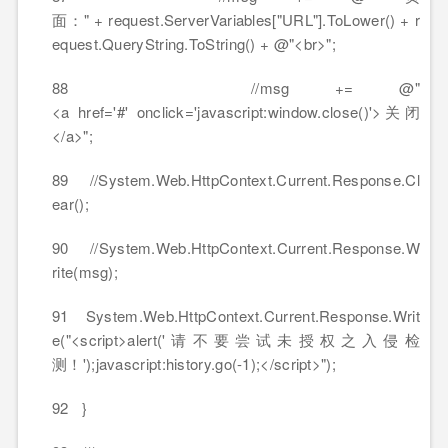
面：" + request.ServerVariables["URL"].ToLower() + r
equest.QueryString.ToString() + @"<br>";
88 //msg += @"
<a href='#' onclick='javascript:window.close()'>关闭
</a>";
89 //System.Web.HttpContext.Current.Response.Cl
ear();
90 //System.Web.HttpContext.Current.Response.W
rite(msg);
91 System.Web.HttpContext.Current.Response.Writ
e("<script>alert('请不要尝试未授权之入侵检
测！');javascript:history.go(-1);</script>");
92 }