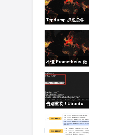
Tcpdump 抓包总学
不会？这篇保姆级教
程，今天可以拿下！
不懂 Prometheus 做
不好运维？那就来看
这一篇干货吧。
告别重装！Ubuntu
22.04直升24.04教
程，零数据丢失的终