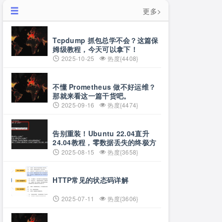
更多>
Tcpdump 抓包总学不会？这篇保
姆级教程，今天可以拿下！
2025-10-25
热度{4408}
不懂 Prometheus 做不好运维？
那就来看这一篇干货吧。
2025-09-16
热度{4474}
告别重装！Ubuntu 22.04直升
24.04教程，零数据丢失的终极方
案
2025-08-15
热度{3658}
HTTP常见的状态码详解
2025-07-11
热度{3606}