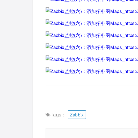
Tags：
Zabbix