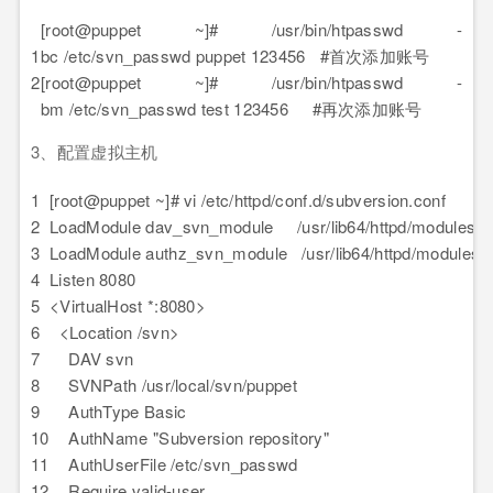
[root@puppet ~]# /usr/bin/htpasswd -
1
bc /etc/svn_passwd puppet 123456 #首次添加账号
2
[root@puppet ~]# /usr/bin/htpasswd -
bm /etc/svn_passwd test 123456 #再次添加账号
3、配置虚拟主机
1
[root@puppet ~]# vi /etc/httpd/conf.d/subversion.conf
2
LoadModule dav_svn_module /usr/lib64/httpd/modules/
3
LoadModule authz_svn_module /usr/lib64/httpd/modules
4
Listen 8080
5
<VirtualHost *:8080>
6
<Location /svn>
7
DAV svn
8
SVNPath /usr/local/svn/puppet
9
AuthType Basic
10
AuthName "Subversion repository"
11
AuthUserFile /etc/svn_passwd
12
Require valid-user