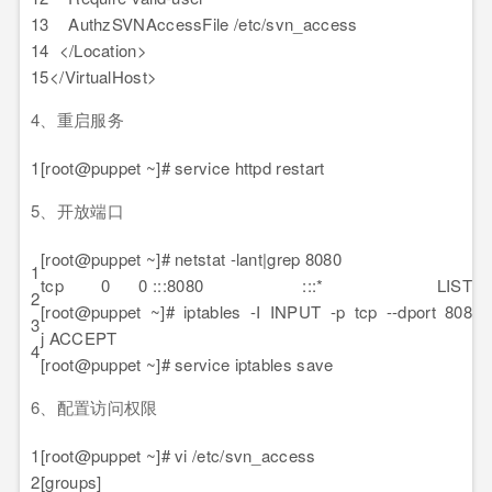
13
AuthzSVNAccessFile /etc/svn_access
14
</Location>
15
</VirtualHost>
4、重启服务
1
[root@puppet ~]# service httpd restart
5、开放端口
[root@puppet ~]# netstat -lant|grep 8080
1
tcp 0 0 :::8080 :::* LISTE
2
[root@puppet ~]# iptables -I INPUT -p tcp --dport 8080 
3
j ACCEPT
4
[root@puppet ~]# service iptables save
6、配置访问权限
1
[root@puppet ~]# vi /etc/svn_access
2
[groups]