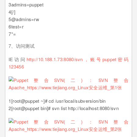
3
admins=puppet
4
[/]
5
@admins=rw
6
test=r
7
*=
7、访问测试
IE访问
http://10.188.1.73:8080/svn，账号puppet密码
123456
1
[root@puppet ~]# cd /usr/local/subversion/bin
2
[root@puppet bin]# svn list http://localhost:8080/svn