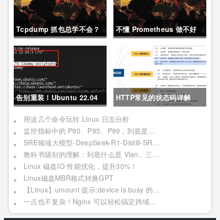
Tcpdump 抓包总学不会？
不懂 Prometheus 做不好
这篇保姆级教程，今天可以
运维？那就来看这一篇干货
拿下！
吧。
告别重装！Ubuntu 22.04
HTTP常见的状态码详解
直升24.04教程，零数据丢
用这几个命令玩转 Linux 日志分析
监控指标中的 P90、P95、P99，到底是个啥？
失的终极方案
SRE领域大模型-DeepSeek-R1-Distill-SRE-Qwen-32B-INT8
教科书级别的理解：到底什么是 Vlan、三层交换机、网关与DNS？
Linux 磁盘IO 性能优化，提升30%！
Linux磁盘MBR格式转换GPT
【Linux】umount 提示:device is busy 的处理方法(In some cases useful info about processes that use )
一点也不复杂！Nginx 可以轻松搞定跨域问题？妥妥加薪！