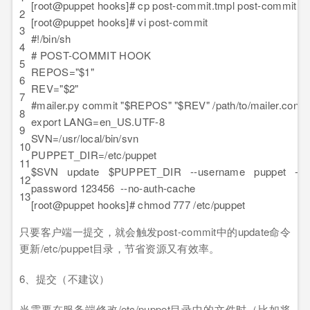
[root@puppet hooks]# cp post-commit.tmpl post-commit
2
[root@puppet hooks]# vi post-commit
3
#!/bin/sh
4
# POST-COMMIT HOOK
5
REPOS="$1"
6
REV="$2"
7
#mailer.py commit "$REPOS" "$REV" /path/to/mailer.conf
8
export LANG=en_US.UTF-8
9
SVN=/usr/local/bin/svn
10
PUPPET_DIR=/etc/puppet
11
$SVN update $PUPPET_DIR --username puppet --
12
password 123456 --no-auth-cache
13
[root@puppet hooks]# chmod 777 /etc/puppet
只要客户端一提交，就会触发post-commit中的update命令
更新/etc/puppet目录，节省资源又有效率。
6、提交（不建议）
当需要在服务端修改/etc/puppet目录中的文件时（比如将