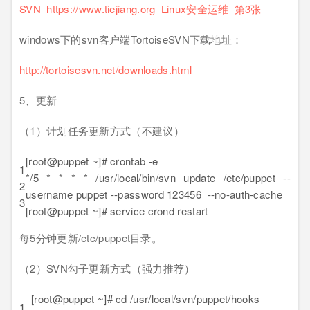
windows下的svn客户端TortoiseSVN下载地址：
http://tortoisesvn.net/downloads.html
5、更新
（1）计划任务更新方式（不建议）
[root@puppet ~]# crontab -e
1
*/5 * * * * /usr/local/bin/svn update /etc/puppet --
2
username puppet --password 123456 --no-auth-cache
3
[root@puppet ~]# service crond restart
每5分钟更新/etc/puppet目录。
（2）SVN勾子更新方式（强力推荐）
[root@puppet ~]# cd /usr/local/svn/puppet/hooks
1