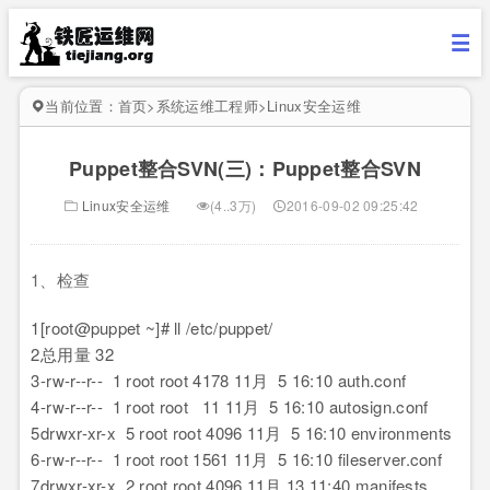
当前位置：
首页
>
系统运维工程师
>
Linux安全运维
Puppet整合SVN(三)：Puppet整合SVN
Linux安全运维
(4..3万)
2016-09-02 09:25:42
1、检查
1
[root@puppet ~]# ll /etc/puppet/
2
总用量 32
3
-rw-r--r-- 1 root root 4178 11月 5 16:10 auth.conf
4
-rw-r--r-- 1 root root 11 11月 5 16:10 autosign.conf
5
drwxr-xr-x 5 root root 4096 11月 5 16:10 environments
6
-rw-r--r-- 1 root root 1561 11月 5 16:10 fileserver.conf
7
drwxr-xr-x 2 root root 4096 11月 13 11:40 manifests