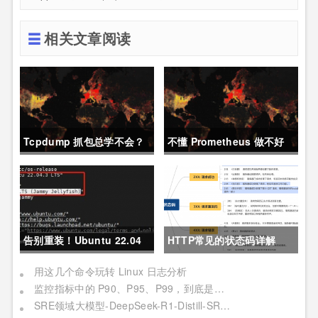
相关文章阅读
Tcpdump 抓包总学不会？
不懂 Prometheus 做不好
这篇保姆级教程，今天可以
运维？那就来看这一篇干货
拿下！
吧。
告别重装！Ubuntu 22.04
HTTP常见的状态码详解
直升24.04教程，零数据丢
用这几个命令玩转 Linux 日志分析
监控指标中的 P90、P95、P99，到底是个啥？
失的终极方案
SRE领域大模型-DeepSeek-R1-Distill-SRE-Qwen-32B-INT8