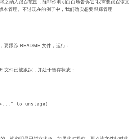
自动将之纳入跟踪范围，除非你明明白白地告诉它“我需要跟踪该文
入版本管理。不过现在的例子中，我们确实想要跟踪管理
以，要跟踪 README 文件，运行：
EADME 文件已被跟踪，并处于暂存状态：
>..." to unstage)

ted” 这行下面的，就说明是已暂存状态。如果此时提交，那么该文件此时此