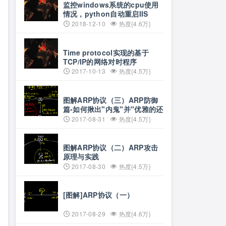
监控windows系统的cpu使用
情况，python自动重启IIS
2018-12-10
热度{4.6万}
Time protocol实现的基于
TCP/IP的网络对时程序
2017-10-13
热度{4.5万}
图解ARP协议（三）ARP防御
篇-如何揪出"内鬼"并"优雅的还
手"？
2017-08-31
热度{4.5万}
图解ARP协议（二）ARP攻击
原理与实践
2017-08-30
热度{4.5万}
[图解]ARP协议（一）
2017-08-29
热度{4.6万}