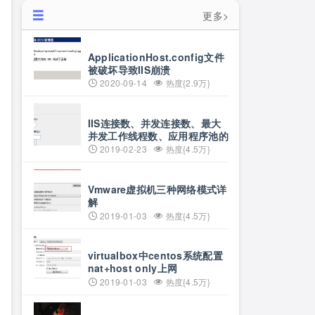
更多>
ApplicationHost.config文件
被破坏导致IIS崩溃
2020-09-14
热度{2.9万}
IIS连接数、并发连接数、最大
并发工作线程数、应用程序池的
队列长度、应用程序池的最大工
2019-02-23
热度{4.5万}
作进程数详解
Vmware虚拟机三种网络模式详
解
2019-01-03
热度{4.5万}
virtualbox中centos系统配置
nat+host only上网
2019-01-03
热度{4.5万}