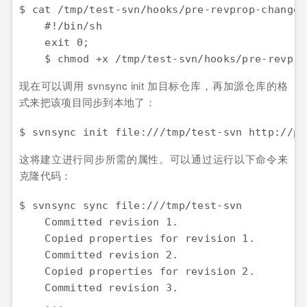
$ cat /tmp/test-svn/hooks/pre-revprop-change

    #!/bin/sh

    exit 0;

    $ chmod +x /tmp/test-svn/hooks/pre-revpro
现在可以调用 svnsync init 加目标仓库，再加源仓库的格
式来把该项目同步到本地了：
$ svnsync init file:///tmp/test-svn http://pr
这将建立进行同步所需的属性。可以通过运行以下命令来
克隆代码：
$ svnsync sync file:///tmp/test-svn

    Committed revision 1.

    Copied properties for revision 1.

    Committed revision 2.

    Copied properties for revision 2.

    Committed revision 3.

    ...