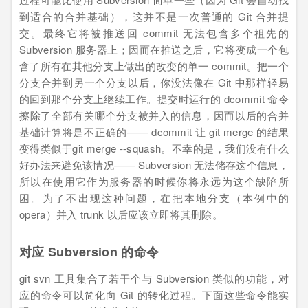
到适合的合并基础），这并不是一次普通的 Git 合并提
交。最终它将被推送回 commit 无法包含多个祖先的
Subversion 服务器上；因而在推送之后，它将变成一个包
含了所有在其他分支上做出的改变的单一 commit。把一个
分支合并到另一个分支以后，你没法像在 Git 中那样轻易
的回到那个分支上继续工作。提交时运行的 dcommit 命令
擦除了全部有关哪个分支被并入的信息，因而以后的合并
基础计算将是不正确的—— dcommit 让 git merge 的结果
变得类似于git merge --squash。不幸的是，我们没有什么
好办法来避免该情况—— Subversion 无法储存这个信息，
所以在使用它作为服务器的时候你将永远为这个缺陷所
困。为了不出现这种问题，在把本地分支（本例中的
opera）并入 trunk 以后应该立即将其删除。
对应 Subversion 的命令
git svn 工具集合了若干个与 Subversion 类似的功能，对
应的命令可以简化向 Git 的转化过程。下面这些命令能实