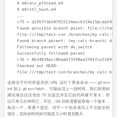
    A m4/acx_pthread.m4

    A m4/stl_hash.m4

    ...

    r75 = d1957f3b307922124eec6314e15bcda59e3
    Found possible branch point: file:///tmp/
    file:///tmp/test-svn /branches/my-calc-bra
    Found branch parent: (my-calc-branch) d19
    Following parent with do_switch

    Successfully followed parent

    r76 = 8624824ecc0badd73f40ea2f01fce518941
    Checked out HEAD:

    file:///tmp/test-svn/branches/my-calc-bra
这相当于针对所提供的 URL 运行了两条命令—— git svn
init 加上 git svn fetch 。可能会花上一段时间。我们所用的
测试项目仅仅包含 75 次提交并且它的代码量不算大，所
以只有几分钟而已。不过，Git 仍然需要提取每一个版本，
每次一个，再逐个提交。对于一个包含成百上千次提交的
项目，花掉的时间则可能是几小时甚至数天。