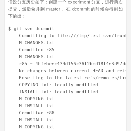
假设分支历史如下：创建一个 experiment 分支，进行两次
提交，然后合并到 master 。在 dcommit 的时候会得到如
下输出：
$ git svn dcommit

    Committing to file:///tmp/test-svn/trunk .
    M CHANGES.txt

    Committed r85

    M CHANGES.txt

    r85 = 4bfebeec434d156c36f2bcd18f4e3d97dc3
    No changes between current HEAD and refs/
    Resetting to the latest refs/remotes/trunk
    COPYING.txt: locally modified

    INSTALL.txt: locally modified

    M COPYING.txt

    M INSTALL.txt

    Committed r86

    M INSTALL.txt

    M COPYING.txt
