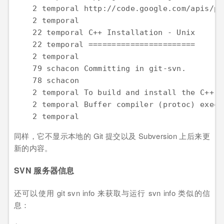
    2 temporal http://code.google.com/apis/pr
    2 temporal

    22 temporal C++ Installation - Unix

    22 temporal =======================

    2 temporal

    79 schacon Committing in git-svn.

    78 schacon

    2 temporal To build and install the C++ P
    2 temporal Buffer compiler (protoc) execu
    2 temporal
同样，它不显示本地的 Git 提交以及 Subversion 上后来更
新的内容。
SVN 服务器信息
还可以使用 git svn info 来获取与运行 svn info 类似的信
息：