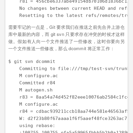
    r81 = 456cbe6337abe49154db70106d1836bc133
    No changes between current HEAD and refs/
    Resetting to the latest refs/remotes/trun
需要牢记的一点是，Git 要求我们在推送之前先合并上游仓
库中最新的内容，而 git svn 只要求存在冲突的时候才这样
做。假如有人向一个文件推送了一些修改，这时你要向另
一个文件推送一些修改，那么 dcommit 将正常工作：
$ git svn dcommit

    Committing to file:///tmp/test-svn/trunk .
    M configure.ac

    Committed r84

    M autogen.sh

    r83 = 8aa54a74d452f82eee10076ab2584c1fc42
    M configure.ac

    r84 = cdbac939211ccb18aa744e581e46563af5d
    W: d2f23b80f67aaaa1f6f5aaef48fce3263ac71a
    using rebase:

    :100755 100755 efa5a59965fbbb5b2b0a12890f