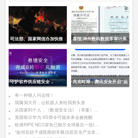
司法部、国家网信办加快推
喜报|神州数码数据库审计系
动制定《未成年人网络保护
统获公安部销售许可证
条例》
守护软件供应链安全，
共克时艰，腾讯安全开启“远
DevSecOps头部厂商「悬
程办公护航计划”
有一种狠人叫运维！
我脑洞大开，让机器人来给我剪头发
镜安全」完成B轮数亿元融
从国家到个人，《数据安全法》（草案）对我们将有何影响
资
英国暗示华为 5G禁令可能未来会被推翻
欧洲RIPE NCC宣布已散尽全球最后一批IPv4地址
“如何在趋于成熟期的车载信息安全产业发展阶段中成功获取商业机遇”