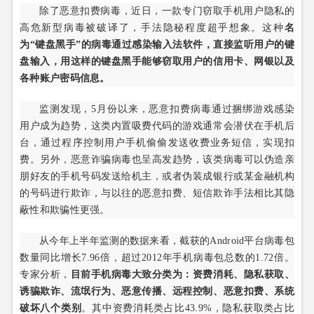
除了恶意扣费病毒，近日，一款专门窃取手机用户隐私的
高危新型病毒被破译了，手法隐秘程度超乎想象。这种
名
为“键盘黑手”的病毒通过感染输入法软件，直接监听用户的键
盘输入，用这样的键盘黑手能够窃取用户的信用卡、网银以及
各种账户密码信息。
监测发现，5月份以来，恶意扣费病毒通过捆绑游戏感染
用户成为趋势，这类内置吸费代码的游戏通常会潜伏在手机后
台，通过程序控制用户手机偷偷发送收费业务短信，实现扣
费。另外，恶意诈骗病毒也呈高发趋势，该类病毒可以伪造亲
朋好友的手机号码发送给机主，或者伪装成银行或某金融机构
的号码进行欺诈，与以往的恶意扣费、短信欺诈手法相比其隐
蔽性和欺骗性更强。
从今年上半年监测的数据来看，截获的Android平台病毒包
数量同比增长7.96倍，超过2012年手机病毒包总数的1.72倍。
专家分析，
目前手机病毒大致分类为：资费消耗、隐私获取、
诱骗欺诈、流氓行为、恶意传播、远程控制、恶意扣费、系统
破坏八个类别
。其中资费消耗类占比43.9%，隐私获取类占比