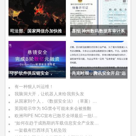
司法部、国家网信办加快推
喜报|神州数码数据库审计系
动制定《未成年人网络保护
统获公安部销售许可证
条例》
守护软件供应链安全，
共克时艰，腾讯安全开启“远
DevSecOps头部厂商「悬
程办公护航计划”
有一种狠人叫运维！
我脑洞大开，让机器人来给我剪头发
镜安全」完成B轮数亿元融
从国家到个人，《数据安全法》（草案）对我们将有何影响
资
英国暗示华为 5G禁令可能未来会被推翻
欧洲RIPE NCC宣布已散尽全球最后一批IPv4地址
“如何在趋于成熟期的车载信息安全产业发展阶段中成功获取商业机遇”
一架载有巴西球员飞机坠毁