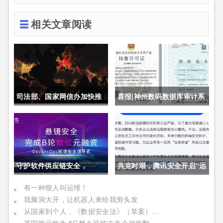
相关文章阅读
司法部、国家网信办加快推
喜报|神州数码数据库审计系
动制定《未成年人网络保护
统获公安部销售许可证
条例》
守护软件供应链安全，
共克时艰，腾讯安全开启“远
DevSecOps头部厂商「悬
程办公护航计划”
有一种狠人叫运维！
我脑洞大开，让机器人来给我剪头发
镜安全」完成B轮数亿元融
从国家到个人，《数据安全法》（草案）对我们将有何影响
资