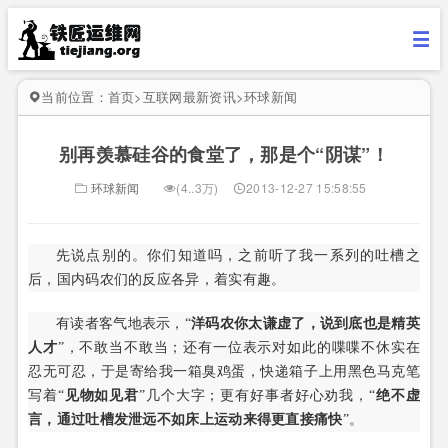
当前位置：
首页
>
互联网最新资讯
>
环球新闻
别再羡慕硅谷的食堂了，那是个“阴谋”！
环球新闻
(4..3万)
2013-12-27 15:58:55
先说点别的。你们知道吗，之前听了我一系列的吐槽之
后，国内码农们的反应各异，着实有趣。
有读者客气地表示，“
洋码农你太谦虚了，说到底也是精英
人才
”，不敢当不敢当；还有一位表示对如此的喋喋不休实在
忍无可忍，于是寄给我一箱臭鸡蛋，快递箱子上用黑色马克笔
写着“
见物如见君
”几个大字；更有好事者好心劝我，“
绝不虚
言，通过吐槽发泄远不如床上运动来得更直接痛快
”。