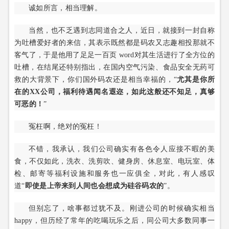
诚如所言，相当理解。
当然，也不乏遇到志同道合之人，近日，就接到一封自称
为吐槽爱好者的来信，其表示既然都是码农又志趣相投那就不
客气了，于是他用了足足一百页 word对其生活进行了全方位的
吐槽，在结尾还特别指出，在国内空气污染、食品安全无药可
救的大背景下，你们国外码农还是相当幸福的，“
尤其是你所
在的XX公司，福利待遇闻名遐迩，如此这般还不知足，真够
可恶的！
”
冤枉啊，绝对的冤枉！
不错，我承认，我们公司确实有各色令人应接不暇的美
食，不仅如此，洗衣、洗剪吹、健身房、休息室、电玩室、体
检、邮寄等福利设施和服务也一应俱全，对此，有人感叹
道“
即使是上帝来到人间也会想成为硅谷码农的
”。
但别忘了，啥事都过犹不及。刚进公司的时候确实相当
happy，但历经了常年的吃喝玩乐之后，同公司大多数同事一