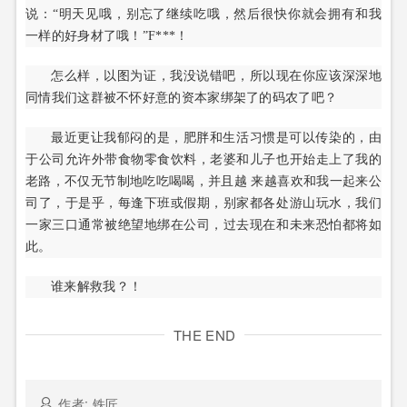
说：“明天见哦，别忘了继续吃哦，然后很快你就会拥有和我
一样的好身材了哦！”F***！
怎么样，以图为证，我没说错吧，所以现在你应该深深地
同情我们这群被不怀好意的资本家绑架了的码农了吧？
最近更让我郁闷的是，肥胖和生活习惯是可以传染的，由
于公司允许外带食物零食饮料，老婆和儿子也开始走上了我的
老路，不仅无节制地吃吃喝喝，并且越 来越喜欢和我一起来公
司了，于是乎，每逢下班或假期，别家都各处游山玩水，我们
一家三口通常被绝望地绑在公司，过去现在和未来恐怕都将如
此。
谁来解救我？！
THE END
作者: 铁匠