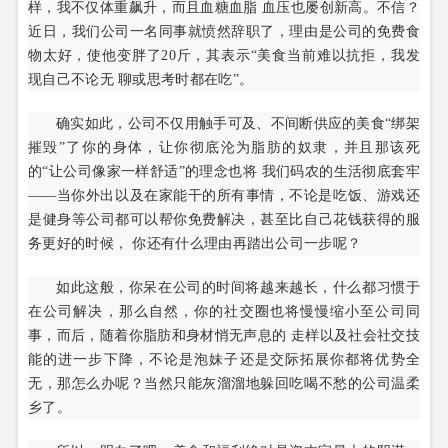
样，我不仅体重飙升，而且血糖血脂 血压也屡创新高。不信？
近日，我们公司一名同事就愤然辞职了，理由是公司的免费食
物太好，使他变胖了20斤，其表示“美食当前难以抗拒，我发
现自己不论无 聊或思考时都在吃”。
确实如此，公司不仅用触手可及、不间断供应的美食“绑架
摧毁”了你的身体，让你彻底沦为脂肪的奴隶，并且那该死
的“让公司像家一样舒适”的理念也将 我们码农的生活彻底套牢
——当你外出以及在家能干的所有事情，不论是吃饭、游戏还
是健身等公司都可以帮你免费解决，甚至比自己花钱获得的服
务更好的时候， 你还有什么理由再踏出公司一步呢？
如此这般，你呆在公司的时间将越来越长，什么都习惯于
在公司解决，那么自然，你的社交圈也将慢慢缩小至公司同
事，而后，随着你脂肪和身材悄无声息的 走样以及社会社交技
能的进一步下降，不论是泡妹子还是交际拓展你都将优势全
无，那怎么办呢？当然只能灰溜溜地躲回吃喝不愁的公司温柔
乡了。