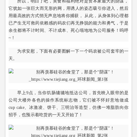
所以，明白了吧，美食和福利绝对是资本家最大的阴谋，
它犹如一张巨大而无形的网，用诱人的姿态吸引你进入，然后
用最高效的方式悄无声息地将你捕获， 从此，从身体到心理都
已产生无可救药依赖感的码农们再无挣脱的能力和勇气，于是
余生都将不计时间、不计成本、死心塌地地为公司服务！呜呼
~！
为求安慰，下面有必要图解一下一个码农被公司套牢的一
天。
早上9点，当你饥肠辘辘地抵达公司，首先映入眼帘的是
公司大楼外各色的操作系统标志物，它们被不怀好意地做成
cup cake、冰激凌、饼干、三明治等造型，仿佛一堆脂肪向你
招手，也预示着吃货的一天又开始了！