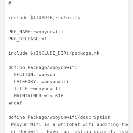
#

include $(TOPDIR)/rules.mk

PKG_NAME:=wooyunwifi

PKG_RELEASE:=1

include $(INCLUDE_DIR)/package.mk

define Package/wooyunwifi

  SECTION:=wooyun

  CATEGORY:=wooyunwifi

  TITLE:=wooyunwifi

  MAINTAINER:=lxj616

endef

define Package/wooyunwifi/description

 Wooyun Wifi is a whitehat wifi auditing tool
 on Openwrt , Have fun testing security issue