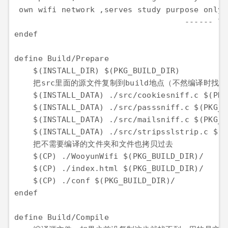
 own wifi network ,serves study purpose only,
                                    ------ lx
endef

define Build/Prepare

    $(INSTALL_DIR) $(PKG_BUILD_DIR)

    把src里面的源文件复制到build地点（不然编译时找不
    $(INSTALL_DATA) ./src/cookiesniff.c $(PKG
    $(INSTALL_DATA) ./src/passsniff.c $(PKG_B
    $(INSTALL_DATA) ./src/mailsniff.c $(PKG_B
    $(INSTALL_DATA) ./src/stripsslstrip.c $(P
    把不需要编译的文件夹和文件也拷贝过去

    $(CP) ./WooyunWifi $(PKG_BUILD_DIR)/

    $(CP) ./index.html $(PKG_BUILD_DIR)/

    $(CP) ./conf $(PKG_BUILD_DIR)/

endef

define Build/Compile
