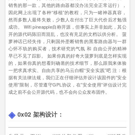
销售的那一款，其他的路由器都没办法完全正常运行），
因此网上出现了各种“移植”的教程，只为一睹神器真容，
然而多数人最终失败，少数人在付出了巨大代价后才勉强
成功。 Wifi pineapple自称开源，但事实上并非如此，其公
开的源代码陈旧而混乱，也没有充足的文档以供分析。 菠
萝神话已经失传，只剩国外垄断销售的黑客路由器与一群
心怀不轨的购买者，技术研究的气氛 和 自由公开的精神
早已不见了踪影。 如果你真的好奇大菠萝到底是怎样实现
的，如果你真的想看到确凿的技术细节，那么跟我来体验
一把求真求实、自由共享的乌云白帽“安全实践”吧 注：根
据有关法律法规，我们正在仔细评估并设计该固件的”安全
使用”限制，尽管遵守GPL协议，在”安全使用”评估设计完
成之前不会公开源代码，也不会向公众发布固件。
0x02 架构设计：