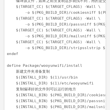
    编译源文件，如果之前没复制这步就找不到，用的是交叉
    $(TARGET_CC) $(TARGET_CFLAGS) -Wall \

        -o $(PKG_BUILD_DIR)/cookiesniff $(PKG
    $(TARGET_CC) $(TARGET_CFLAGS) -Wall \

        -o $(PKG_BUILD_DIR)/passsniff $(PKG_B
    $(TARGET_CC) $(TARGET_CFLAGS) -Wall \

        -o $(PKG_BUILD_DIR)/mailsniff $(PKG_B
    $(TARGET_CC) $(TARGET_CFLAGS) -Wall \

        -o $(PKG_BUILD_DIR)/stripsslstrip $(P
endef

define Package/wooyunwifi/install

    新建文件夹准备复制

    $(INSTALL_DIR) $(1)/usr/bin

    $(INSTALL_DIR) $(1)/etc/wooyunwifi

    复制编译好的文件到可以运行的地方

    $(INSTALL_BIN) $(PKG_BUILD_DIR)/cookiesni
    $(INSTALL_BIN) $(PKG_BUILD_DIR)/passsniff
    $(INSTALL_BIN) $(PKG_BUILD_DIR)/mailsniff