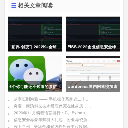
相关文章阅读
“拓界·创变”| 2022K+全球
EISS-2022企业信息安全峰
软件研发行业创新峰会上海
会之深圳站 10月28日成功
站敬请期待！
举办
6个你可能还不知道的微信
wordpress国内网速慢加速
冷知识，每一个都令人相见
及防DDOS攻击快速CF切换
从塞班到鸿蒙 —— 手机操作系统这二十年历程
突发！商汤科技技术经理猝死在健身房，网友：996福报何时是个头
恨晚
教程
2020年11月编程语言排行：C、Python、Java
信息安全界豪华赋能大礼包，附业界资质证书备考指南！
云上贵州 | 安华金和省级政务云平台数据安全实践