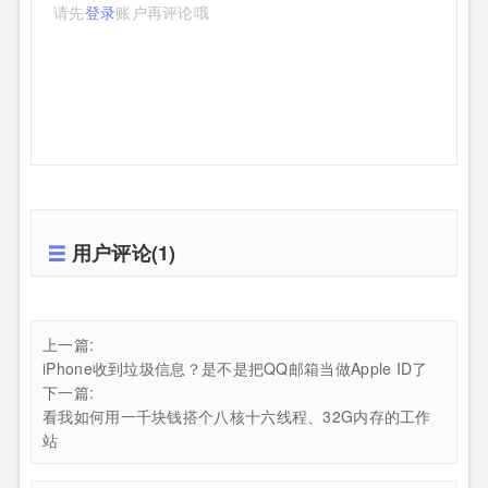
请先
登录
账户再评论哦
用户评论(1)
上一篇:
iPhone收到垃圾信息？是不是把QQ邮箱当做Apple ID了
下一篇:
看我如何用一千块钱搭个八核十六线程、32G内存的工作
站