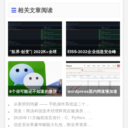
相关文章阅读
“拓界·创变”| 2022K+全球
EISS-2022企业信息安全峰
软件研发行业创新峰会上海
会之深圳站 10月28日成功
站敬请期待！
举办
6个你可能还不知道的微信
wordpress国内网速慢加速
冷知识，每一个都令人相见
及防DDOS攻击快速CF切换
从塞班到鸿蒙 —— 手机操作系统这二十年历程
突发！商汤科技技术经理猝死在健身房，网友：996福报何时是个头
恨晚
教程
2020年11月编程语言排行：C、Python、Java
信息安全界豪华赋能大礼包，附业界资质证书备考指南！