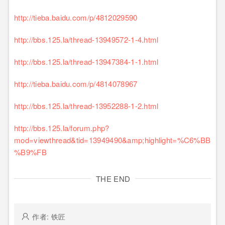
http://tieba.baidu.com/p/4812029590
http://bbs.125.la/thread-13949572-1-4.html
http://bbs.125.la/thread-13947384-1-1.html
http://tieba.baidu.com/p/4814078967
http://bbs.125.la/thread-13952288-1-2.html
http://bbs.125.la/forum.php?
mod=viewthread&tid=13949490&amp;highlight=%C6%BB
%B9%FB
THE END
作者: 铁匠