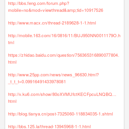
http://bbs.feng.com/forum.php?
mobile=no&mod=viewthread&amp;tid=10917526
http://www.macx.cn/thread-2189628-1-1.html
http://mobile.163.com/16/0816/11/BUJ950NN0011179O.h
tml
https://zhidao.baidu.com/question/756365316890077804.
html
http://www.25pp.com/news/news_96630.html?
_t_t_t=0.09916491433978081
http://v.ku6.com/show/80oXVMUfctKECFpcuLNQBQ…
html
http://blog.tianya.cn/post-7325060-118834035-1.shtml
http://bbs.125.la/thread-13945968-1-1.html