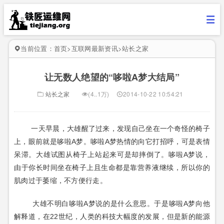
当前位置：
首页
>
互联网最新资讯
>
站长之家
让无数人绝望的“哆啦A梦大结局”
站长之家
(4..1万)
2014-10-22 10:54:21
一天早晨，大雄醒了过来，发现自己坐在一个奇怪的椅子
上，眼前就是
哆啦A梦
。
哆啦A梦热情的向它打招呼，可是表情
呆滞。
大雄试图从椅子上站起来可是却摔倒了。
哆啦A梦说，
由于你长时间坐在椅子上且生命都是靠营养液继续，所以你的
肌肉过于萎缩，不方便行走。
大雄不明白哆啦A梦说的是什么意思。
于是哆啦A梦向他
解释道，在22世纪，人类的科技大幅度的发展，但是新的能源