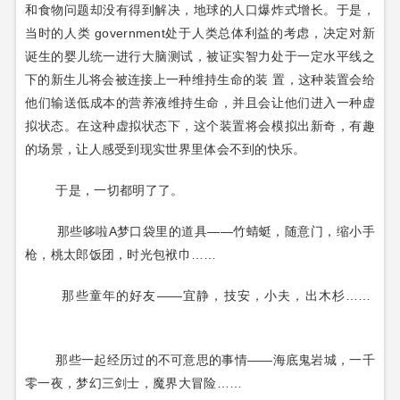
和食物问题却没有得到解决，地球的人口爆炸式增长。于是，
当时的人类 government处于人类总体利益的考虑，决定对新
诞生的婴儿统一进行大脑测试，被证实智力处于一定水平线之
下的新生儿将会被连接上一种维持生命的装 置，这种装置会给
他们输送低成本的营养液维持生命，并且会让他们进入一种虚
拟状态。在这种虚拟状态下，这个装置将会模拟出新奇，有趣
的场景，让人感受到现实世界里体会不到的快乐。
于是，一切都明了了。
那些哆啦A梦口袋里的道具——竹蜻蜓，随意门，缩小手
枪，桃太郎饭团，时光包袱巾……
那些童年的好友——宜静，技安，小夫，出木杉……
那些一起经历过的不可意思的事情——海底鬼岩城，一千
零一夜，梦幻三剑士，魔界大冒险……