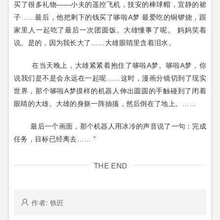
买了很多礼物——小夫的遥控飞机，技安的棒球帽，宜静的裙
子……
最后，他把剩下的钱买了哆啦A梦 最爱吃的铜锣烧，跟
家里人一起吃了最后一次团圆饭。
大雄懂事了呢。 妈妈笑着
说。
是的，因为我长大了……
大雄眼睛里含着泪水。
在当天晚上，大雄紧紧着抱住了哆啦A梦。
哆啦A梦，你
说我们是不是会永远在一起呢……
这时，
漫画
分镜切到了现实
世界，那个哆啦A梦摸样的机器人伸出圆圆的手触碰到了闭着
眼睛的大雄。
大雄的身躯一阵抽搐，然后倒在了地上。
……
最后一个画面，那个机器人用冰冷的声音说了一句：完成
任务，目标已经离去…… ”
THE END
作者: 铁匠