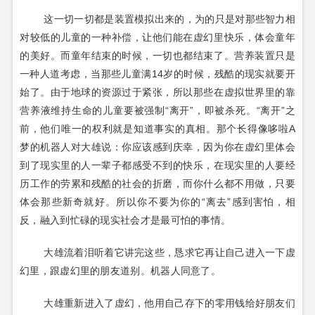
这一切一切都是装置模拟出来的，为的只是对那些智力相
对较低的儿童的一种补偿，让他们能在虚幻里快乐，体会童年
的美好。
而童年结束的时候，一切也都结束了。
营养装置只是
一种人道考虑，当那些儿童满14岁的时候，残酷的现实就要开
始了。
由于地球的资源过于紧张，所以那些在虚拟世界里的靠
营养液维持生命的儿童要被强制“离开”，即被杀死。
“离开”之
前，他们唯一的权利就是知道事实的真相。
那个长得像哆啦A
梦的机器人对大雄说：你应该感到庆幸，因为你在虚幻里体会
到了现实里的人一辈子都感受不到的快乐，在现实里的人要经
历工作的劳累和残酷的社会的折磨，而你什么都不用做，只要
体会那些新奇就好。所以你不要为
你的“离去”感到害怕，相
反，融入到忙碌的现实社会才是最可怕的事情。
大雄流着泪听着它讲完这些，恳求它再让自己进入一下虚
幻里，跟虚幻里的朋友道别。
机器人同意了。
大雄重新进入了虚幻，他用自己存下的零用钱给好朋友们