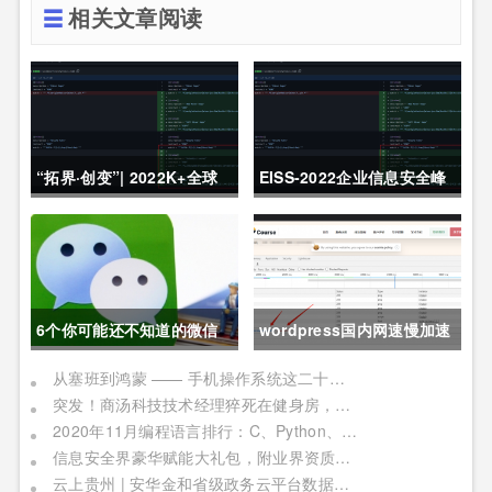
相关文章阅读
“拓界·创变”| 2022K+全球
EISS-2022企业信息安全峰
软件研发行业创新峰会上海
会之深圳站 10月28日成功
站敬请期待！
举办
6个你可能还不知道的微信
wordpress国内网速慢加速
冷知识，每一个都令人相见
及防DDOS攻击快速CF切换
从塞班到鸿蒙 —— 手机操作系统这二十年历程
突发！商汤科技技术经理猝死在健身房，网友：996福报何时是个头
恨晚
教程
2020年11月编程语言排行：C、Python、Java
信息安全界豪华赋能大礼包，附业界资质证书备考指南！
云上贵州 | 安华金和省级政务云平台数据安全实践