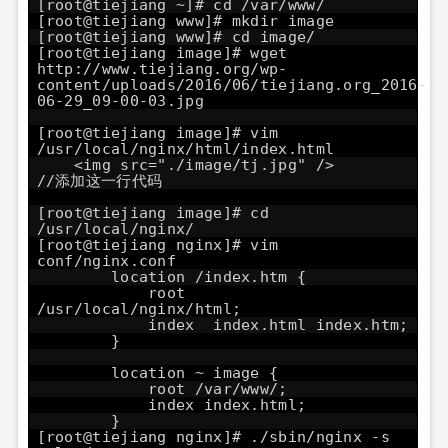
[root@tiejiang ~]# cd /var/www/
[root@tiejiang www]# mkdir image
[root@tiejiang www]# cd image/
[root@tiejiang image]# wget
http://www.tiejiang.org/wp-
content/uploads/2016/06/tiejiang.org_2016-
06-29_09-00-03.jpg
[root@tiejiang image]# vim
/usr/local/nginx/html/index.html
<img src="./image/tj.jpg" />
//添加这一行代码
[root@tiejiang image]# cd
/usr/local/nginx/
[root@tiejiang nginx]# vim
conf/nginx.conf
location /index.htm {
root
/usr/local/nginx/html;
index index.html index.htm;
}
location ~ image {
root /var/www/;
index index.html;
}
[root@tiejiang nginx]# ./sbin/nginx -s