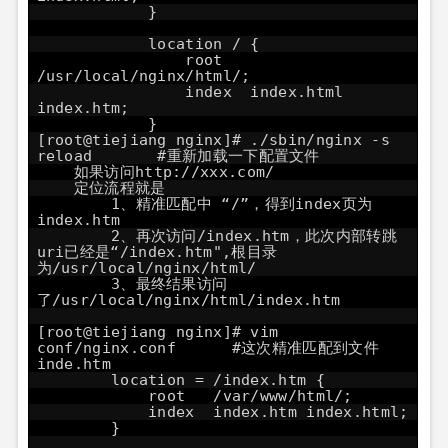
}
location / {
root
/usr/local/nginx/html/;
index index.html
index.htm;
}
[root@tiejiang nginx]# ./sbin/nginx -s
reload #重新加载一下配置文件
如果访问
http://xxx.com/
定位流程就是
1、精准匹配中 “/”，得到index页为
index.htm
2、再次访问/index.htm，此次内部转跳
uri已经是“/index.htm",根目录
为/usr/local/nginx/html/
3、最终结果访问
了/usr/local/nginx/html/index.htm
[root@tiejiang nginx]# vim
conf/nginx.conf #这次精准匹配到文件
inde.htm
location = /index.htm {
root /var/www/html/;
index index.htm index.html;
}