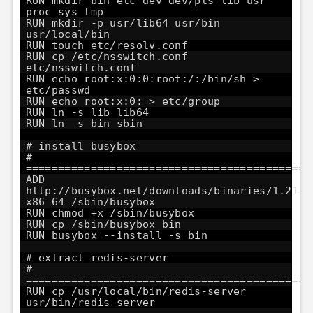
RUN mkdir bin etc dev dev/pts lib usr
proc sys tmp
RUN mkdir -p usr/lib64 usr/bin
usr/local/bin
RUN touch etc/resolv.conf
RUN cp /etc/nsswitch.conf
etc/nsswitch.conf
RUN echo root:x:0:0:root:/:/bin/sh >
etc/passwd
RUN echo root:x:0: > etc/group
RUN ln -s lib lib64
RUN ln -s bin sbin
# install busybox
#
============================================
ADD
http://busybox.net/downloads/binaries/1.21.1
x86_64
/sbin/busybox
RUN chmod +x /sbin/busybox
RUN cp /sbin/busybox bin
RUN busybox --install -s bin
# extract redis-server
#
============================================
RUN cp /usr/local/bin/redis-server
usr/bin/redis-server