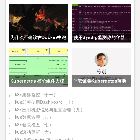
为什么不建议在Docker中跑
使用Sysdig监测你的容器
MySQL?
Kubernetes 核心组件大梳
平安证券Kubernetes落地
理，看完更明白了
实践
k8s集群监控（十一）
k8s部署使用Dashboard（十）
k8s应用机密信息与配置管理（九）
k8s数据管理（八）
k8s健康检查（七）
k8s滚动更新（六）
k8s通过service访问pod（五）