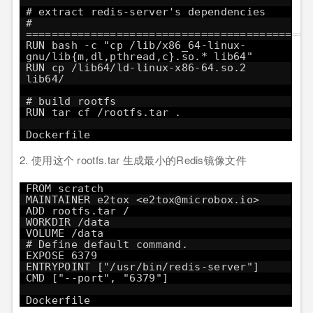
# extract redis-server's dependencies
#
============================================
RUN bash -c "cp /lib/x86_64-linux-
gnu/lib{m,dl,pthread,c}.so.* lib64"
RUN cp /lib64/ld-linux-x86-64.so.2
lib64/
# build rootfs
RUN tar cf /rootfs.tar .
Dockerfile
2. 使用这个 rootfs.tar 生成最小的Redis镜像文件
FROM scratch
MAINTAINER e2tox <e2tox@microbox.io>
ADD rootfs.tar /
WORKDIR /data
VOLUME /data
# Define default command.
EXPOSE 6379
ENTRYPOINT ["/usr/bin/redis-server"]
CMD ["--port", "6379"]
Dockerfile