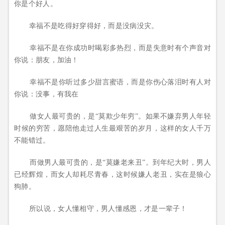
你是个好人。
幸福不是吃得好穿得好，而是没病没灾。
幸福不是在你成功时喝彩多热烈，而是失意时有个声音对
你说：朋友，加油！
幸福不是你听过多少甜言蜜语，而是你伤心落泪时有人对
你说：没事，有我在
做女人最可贵的，是“莫欺少年穷”。如果不嫌弃男人年轻
时候的穷苦，愿陪他走过人生最艰苦的岁月，这样的女人千万
不能错过。
而做男人最可贵的，是“莫嫌老来丑”。到年纪大时，男人
已经辉煌，而女人却耗尽青春，这时候嫌人老丑，实在是狼心
狗肺。
所以说，女人懂相守，男人懂感恩，才是一辈子！