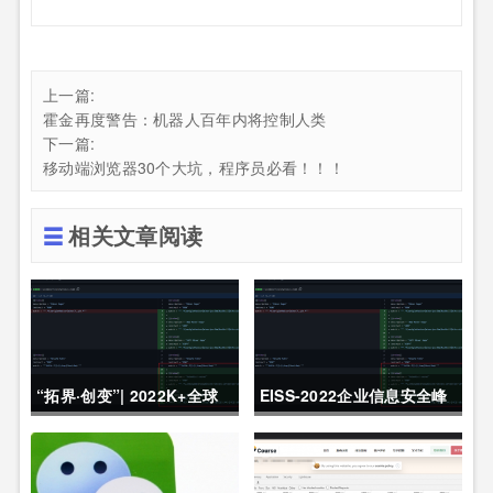
上一篇:
霍金再度警告：机器人百年内将控制人类
下一篇:
移动端浏览器30个大坑，程序员必看！！！
相关文章阅读
“拓界·创变”| 2022K+全球
EISS-2022企业信息安全峰
软件研发行业创新峰会上海
会之深圳站 10月28日成功
站敬请期待！
举办