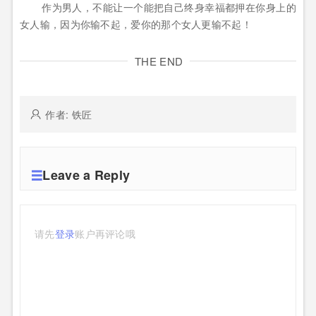
作为男人，不能让一个能把自己终身幸福都押在你身上的
女人输，因为你输不起，爱你的那个女人更输不起！
THE END
作者: 铁匠
Leave a Reply
请先
登录
账户再评论哦