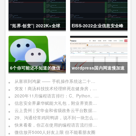
“拓界·创变”| 2022K+全球
EISS-2022企业信息安全峰
软件研发行业创新峰会上海
会之深圳站 10月28日成功
站敬请期待！
举办
6个你可能还不知道的微信
wordpress国内网速慢加速
冷知识，每一个都令人相见
及防DDOS攻击快速CF切换
从塞班到鸿蒙 —— 手机操作系统这二十年历程
突发！商汤科技技术经理猝死在健身房，网友：996福报何时是个头
恨晚
教程
2020年11月编程语言排行：C、Python、Java
信息安全界豪华赋能大礼包，附业界资质证书备考指南！
云上贵州 | 安华金和省级政务云平台数据安全实践
29、沟通经常鸡同鸭讲，说不到一块怎么办？
快来看看，你正在使用的编程语言流行排行榜！别被时代淘汰了
微信放开5000人好友上限 但不能看朋友圈