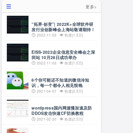
更多>
“拓界·创变”| 2022K+全球软件研
发行业创新峰会上海站敬请期待！
2022-11-03
热度{1.5万}
EISS-2022企业信息安全峰会之深
圳站 10月28日成功举办
2022-11-03
热度{1.5万}
6个你可能还不知道的微信冷知
识，每一个都令人相见恨晚
2021-04-07
热度{2.5万}
wordpress国内网速慢加速及防
DDOS攻击快速CF切换教程
2021-02-20
热度{2.5万}