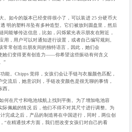
。如今的版本已经变得很小了，可以装进 25 分硬币大
达。透 明的塑料吊坠有多种造型。它们被放到圆盘里，然后
ts 手链间能够传达信息，比如，闪烁紫光表示朋友在附近，
机应用，用户可以对通知进行设置，或者自己编写规则。
 14 岁的女 孩常常创造出朋友间的独特语言，因此，她们会
分。“这使她们变得更有创造力——你希望这些振动有何含义
。”
流的功能。Chipps 觉得，女孩们会让手链与衣服颜色匹配，
户交流后，她意识到，手链改变颜色是很无聊的事情，
东西。
如何在尺寸和电池续航上找到平衡。为了增加电池容
实际佩戴的情况 后，他们不得不对其尺寸进行调整。为
。设计完成之后，产品的制造将在中国进行，同时，两位创
reland 说，“在精通技术方面，我们想改变女孩们对自己的看