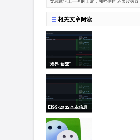
女总裁坐上一辆的士后，和师傅的谈话震撼百
相关文章阅读
“拓界·创变”|
2022K+全球软件研发
行业创新峰会上海站
敬请期待！
EISS-2022企业信息
安全峰会之深圳站 10
月28日成功举办