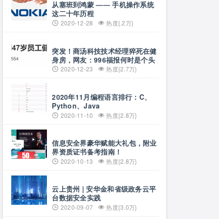
从塞班到鸿蒙 —— 手机操作系统
这二十年历程
2020-12-28
热度{.2万}
突发！商汤科技技术经理猝死在健
身房，网友：996福报何时是个头
2020-12-23
热度{2.7万}
2020年11月编程语言排行：C、
Python、Java
2020-11-10
热度{2.8万}
信息安全界豪华赋能大礼包，附业
界资质证书备考指南！
2020-10-13
热度{2.8万}
云上贵州 | 安华金和省级政务云平
台数据安全实践
2020-09-07
热度{3.0万}