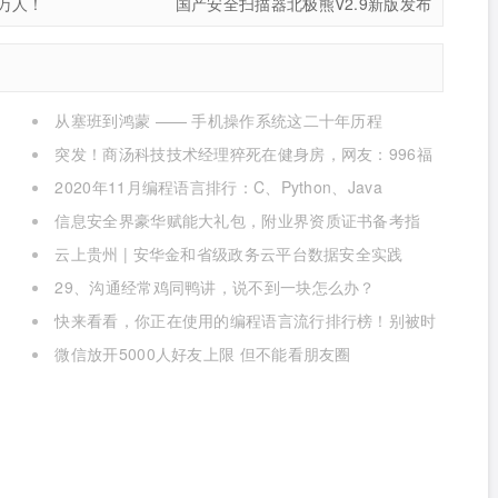
万人！
国产安全扫描器北极熊V2.9新版发布
从塞班到鸿蒙 —— 手机操作系统这二十年历程
突发！商汤科技技术经理猝死在健身房，网友：996福
报何时是个头
2020年11月编程语言排行：C、Python、Java
信息安全界豪华赋能大礼包，附业界资质证书备考指
南！
云上贵州 | 安华金和省级政务云平台数据安全实践
29、沟通经常鸡同鸭讲，说不到一块怎么办？
快来看看，你正在使用的编程语言流行排行榜！别被时
代淘汰了
微信放开5000人好友上限 但不能看朋友圈