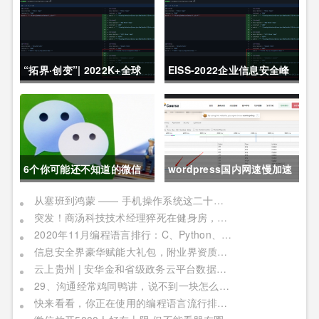
“拓界·创变”| 2022K+全球
EISS-2022企业信息安全峰
软件研发行业创新峰会上海
会之深圳站 10月28日成功
站敬请期待！
举办
6个你可能还不知道的微信
wordpress国内网速慢加速
冷知识，每一个都令人相见
及防DDOS攻击快速CF切换
从塞班到鸿蒙 —— 手机操作系统这二十年历程
突发！商汤科技技术经理猝死在健身房，网友：996福报何时是个头
恨晚
教程
2020年11月编程语言排行：C、Python、Java
信息安全界豪华赋能大礼包，附业界资质证书备考指南！
云上贵州 | 安华金和省级政务云平台数据安全实践
29、沟通经常鸡同鸭讲，说不到一块怎么办？
快来看看，你正在使用的编程语言流行排行榜！别被时代淘汰了