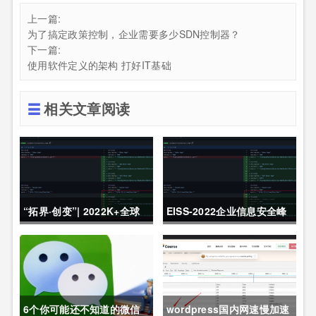
上一篇:
为了搞定政策控制，企业需要多少SDN控制器？
下一篇:
使用软件定义的架构 打好IT基础
相关文章阅读
“拓界·创变”| 2022K+全球
EISS-2022企业信息安全峰
软件研发行业创新峰会上海
会之深圳站 10月28日成功
站敬请期待！
举办
6个你可能还不知道的微信
wordpress国内网速慢加速