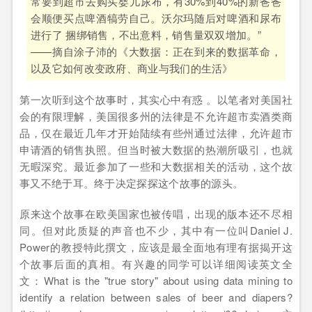
常要到超市去购买婴儿尿布，有30%到40%的新爸爸
会顺便买点啤酒犒劳自己。沃尔玛随后对啤酒和尿布
进行了 捆绑销售，不出意料，销售量双双增加。”
——摘自涂子沛的《大数据：正在到来的数据革命，
以及它如何改变政府、商业与我们的生活》
第一次听到这个故事时，其实心中有惑 。以笔者对美国社
会的有限理解，美国很多州的法律是不允许超市卖酒类商
品，仅在最近几年才开始陆续有些州通过法律，允许超市
申请酒的销售执照。但当时被大数据的热潮所吸引，也就
无暇深究。最近参加了一些和大数据相关的活动，这个故
事又不绝于耳。终于决定探探这个故事的源头。
原来这个故事在欧美国家也被传唱，出现的版本还不尽相
同。但对此质疑的声音也不少，其中有一位叫Daniel J.
Power的教授特此撰文，应该是最全面地有理有据揭开这
个故事后面的真相。有兴趣的同学可以详细阅读英文全
文：What is the "true story" about using data mining to
identify a relation between sales of beer and diapers?