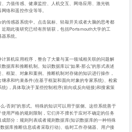
程、力值传感、健康监控、人机交互、网络应用、激光铣
器网络和遥控作业等等。
杂的传感器系统中。点击鼠标、轻敲开关或者大脑的思考都
期此项研究已经有所斩获，包括Portsmouth大学的工
感器系统。
种计算机应用程序，整合了大量与某一领域相关联的问题解
数据库和推断机制。知识数据库以“如果-那么”的形式表述
述、框架、对象和案例。推断机制对存储的知识进行操作，
继承和约束条件(在基于框架和面向对象的专家系统)、检索
系统)，具体取决于某些控制程序(前向或反向链接)和搜索策
那么-否则”的形式。特殊的知识可以用于据侧。这些系统善于
于使用严格的规则限制，它们并不擅长于应对不确定的任务
组成部分：规则列表或者规则数据库(知识数据库的一种特殊
则数据库推断信息或者采取行动)、临时工作存储器、用户接