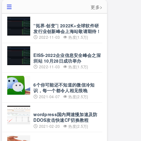
更多>
“拓界·创变”| 2022K+全球软件研
发行业创新峰会上海站敬请期待！
2022-11-03
热度{1.5万}
EISS-2022企业信息安全峰会之深
圳站 10月28日成功举办
2022-11-03
热度{1.5万}
6个你可能还不知道的微信冷知
识，每一个都令人相见恨晚
2021-04-07
热度{2.5万}
wordpress国内网速慢加速及防
DDOS攻击快速CF切换教程
2021-02-20
热度{2.5万}