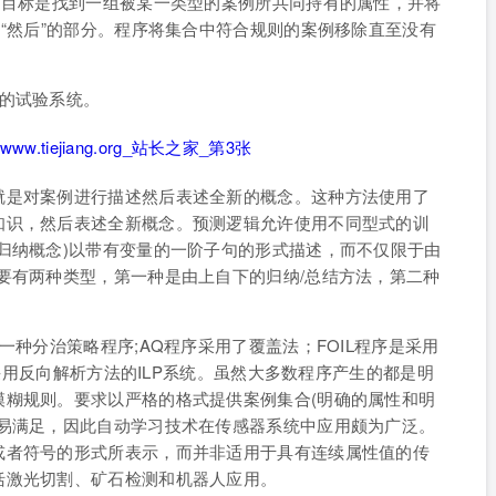
的目标是找到一组被某一类型的案例所共同持有的属性，并将
为“然后”的部分。程序将集合中符合规则的案例移除直至没有
效的试验系统。
就是对案例进行描述然后表述全新的概念。这种方法使用了
知识，然后表述全新概念。预测逻辑允许使用不同型式的训
归纳概念)以带有变量的一阶子句的形式描述，而不仅限于由
要有两种类型，第一种是由上自下的归纳/总结方法，第二种
一种分治策略程序;AQ程序采用了覆盖法；FOIL程序是采用
是采用反向解析方法的ILP系统。虽然大多数程序产生的都是明
模糊规则。要求以严格的格式提供案例集合(明确的属性和明
容易满足，因此自动学习技术在传感器系统中应用颇为广泛。
或者符号的形式所表示，而并非适用于具有连续属性值的传
括激光切割、矿石检测和机器人应用。