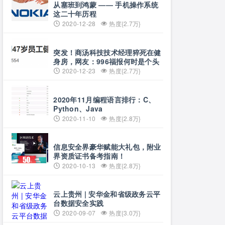
从塞班到鸿蒙 —— 手机操作系统
这二十年历程
2020-12-28
热度{2.7万}
突发！商汤科技技术经理猝死在健
身房，网友：996福报何时是个头
2020-12-23
热度{2.7万}
2020年11月编程语言排行：C、
Python、Java
2020-11-10
热度{2.8万}
信息安全界豪华赋能大礼包，附业
界资质证书备考指南！
2020-10-13
热度{2.8万}
云上贵州 | 安华金和省级政务云平
台数据安全实践
2020-09-07
热度{3.0万}