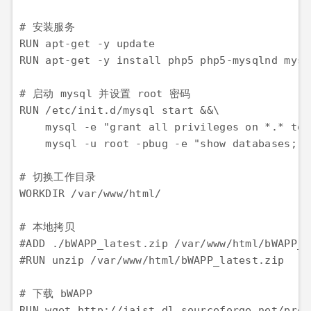
# 安装服务

RUN apt-get -y update

RUN apt-get -y install php5 php5-mysqlnd mysq
# 启动 mysql 并设置 root 密码

RUN /etc/init.d/mysql start &&\

    mysql -e "grant all privileges on *.* to 
    mysql -u root -pbug -e "show databases;"

# 切换工作目录

WORKDIR /var/www/html/

# 本地拷贝

#ADD ./bWAPP_latest.zip /var/www/html/bWAPP_l
#RUN unzip /var/www/html/bWAPP_latest.zip

# 下载 bWAPP

RUN wget http://jaist.dl.sourceforge.net/proj