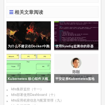
相关文章阅读
为什么不建议在Docker中跑
使用Sysdig监测你的容器
MySQL?
Kubernetes 核心组件大梳
平安证券Kubernetes落地
理，看完更明白了
实践
k8s集群监控（十一）
k8s部署使用Dashboard（十）
k8s应用机密信息与配置管理（九）