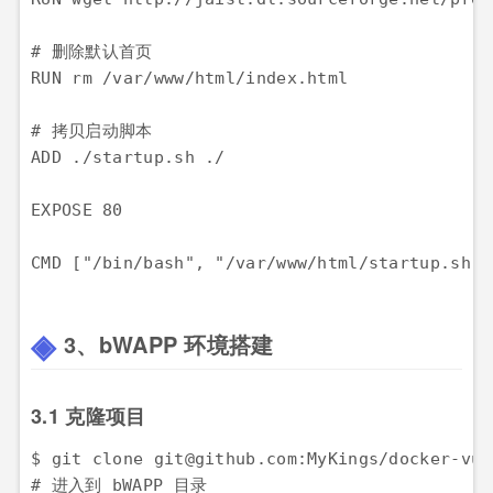
# 删除默认首页

RUN rm /var/www/html/index.html

# 拷贝启动脚本

ADD ./startup.sh ./

EXPOSE 80

CMD ["/bin/bash", "/var/www/html/startup.sh"]
3、bWAPP 环境搭建
3.1 克隆项目
$ git clone git@github.com:MyKings/docker-vul
# 进入到 bWAPP 目录
