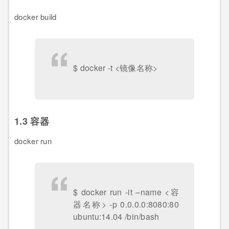
docker build
$ docker -t <镜像名称>
1.3 容器
docker run
$ docker run -it –name <容
器名称> -p 0.0.0.0:8080:80
ubuntu:14.04 /bin/bash