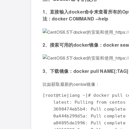
1、直接输入docker命令来查看所有的Op
法：docker COMMAND --help
2、搜索可用的docker镜像：docker sear
3、下载镜像：docker pull NAME[:TAG]
比如获取最新的centos镜像：
[root@tiejiang ~]# docker pull ce
    latest: Pulling from centos

    3690474eb5b4: Pull complete 

    0a444b299d5a: Pull complete 

    a04895de1996: Pull complete 
