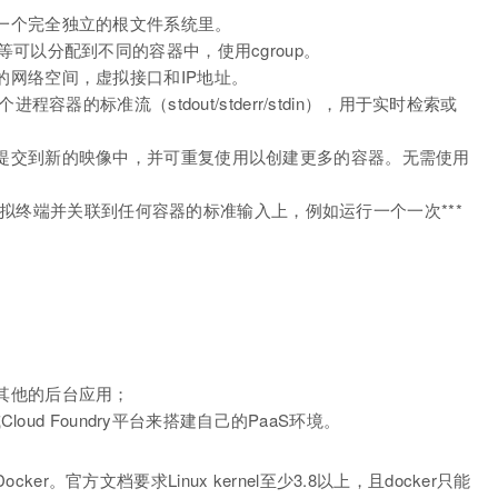
一个完全独立的根文件系统里。
可以分配到不同的容器中，使用cgroup。
的网络空间，虚拟接口和IP地址。
程容器的标准流（stdout/stderr/stdin），用于实时检索或
提交到新的映像中，并可重复使用以创建更多的容器。无需使用
一个虚拟终端并关联到任何容器的标准输入上，例如运行一个一次***
其他的后台应用；
loud Foundry平台来搭建自己的PaaS环境。
cker。官方文档要求Linux kernel至少3.8以上，且docker只能