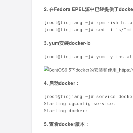
2. 在Fedora EPEL源中已经提供了docke
[root@tiejiang ~]# rpm -ivh http
[root@tiejiang ~]# sed -i 's/^mi
3. yum安装docker-io
[root@tiejiang ~]# yum -y instal
4. 启动docker：
[root@tiejiang ~]# service docker
Starting cgconfig service:      
Starting dock
5. 查看docker版本：