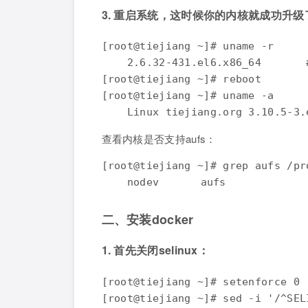
3. 重启系统，这时候你的内核就成功升级
[root@tiejiang ~]# uname -r     

    2.6.32-431.el6.x86_64    
[root@tiejiang ~]# reboot

[root@tiejiang ~]# uname -a

    Linux tiejiang.org 3.10.5-
查看内核是否支持aufs：
[root@tiejiang ~]# grep aufs /pro
    nodev	aufs
二、安装docker
1. 首先关闭selinux：
[root@tiejiang ~]# setenforce 0

[root@tiejiang ~]# sed -i '/^SEL