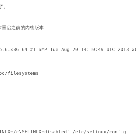
了。
   #重启之前的内核版本

3.el6.x86_64 #1 SMP Tue Aug 20 14:10:49 UTC 20
c/filesystems

INUX=/c\SELINUX=disabled' /etc/selinux/config