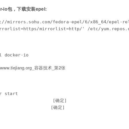
r-io包，下载安装epel:
://mirrors.sohu.com/fedora-epel/6/x86_64/epel-rel
rrorlist=https/mirrorlist=http/' /etc/yum.repos.
l docker-io
 start

                    [确定]

er:	                            [确定]