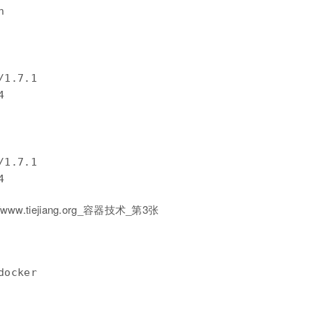


1.7.1



1.7.1

4
docker