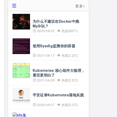
更多>
为什么不建议在Docker中跑
MySQL?
2023-09-22
热度{8877}
使用Sysdig监测你的容器
2021-08-17
热度{2.2万}
Kubernetes 核心组件大梳理，
看完更明白了
2021-04-29
热度{2.5万}
平安证券Kubernetes落地实践
2020-09-07
热度{3.0万}