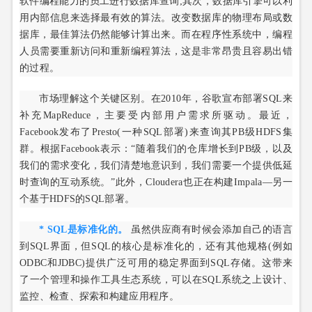
软件编程能力的员工进行数据库查询;其次，数据库引擎可以利
用内部信息来选择最有效的算法。改变数据库的物理布局或数
据库，最佳算法仍然能够计算出来。而在程序性系统中，编程
人员需要重新访问和重新编程算法，这是非常昂贵且容易出错
的过程。
市场理解这个关键区别。在2010年，谷歌宣布部署SQL来
补充MapReduce，主要受内部用户需求所驱动。最近，
Facebook发布了Presto(一种SQL部署)来查询其PB级HDFS集
群。根据Facebook表示：“随着我们的仓库增长到PB级，以及
我们的需求变化，我们清楚地意识到，我们需要一个提供低延
时查询的互动系统。”此外，Cloudera也正在构建Impala—另一
个基于HDFS的SQL部署。
* SQL是标准化的。
虽然供应商有时候会添加自己的语言
到SQL界面，但SQL的核心是标准化的，还有其他规格(例如
ODBC和JDBC)提供广泛可用的稳定界面到SQL存储。这带来
了一个管理和操作工具生态系统，可以在SQL系统之上设计、
监控、检查、探索和构建应用程序。