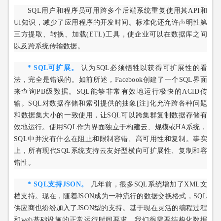
SQL用户和程序员可用跨多个后端系统重复使用其API和
UI知识，减少了应用程序的开发时间。标准化还允许声明性第
三方提取、转换、加载(ETL)工具，使企业可以在数据库之间
以及跨系统传输数据。
* SQL可扩展。
认为SQL必须牺牲以获得可扩展性的看
法，完全是错误的。如前所述，Facebook创建了一个SQL界面
来查询PB级数据。SQL能够非常有效地运行极快的ACID传
输。SQL对数据存储和索引提供的抽象[注]化允许跨各种问题
和数据集大小的一致使用，让SQL可以跨集群复制数据存储有
效地运行。使用SQL作为界面独立于构建云、规模或HA系统，
SQL中并没有什么在阻止和限制容错、高可用性和复制。事实
上，所有现代SQL系统支持云友好型横向可扩展性、复制和容
错性。
* SQL支持JSON。
几年前，很多SQL系统增加了XML文
档支持。现在，随着JSON成为一种流行的数据交换格式，SQL
供应商也纷纷加入了JSON型的支持。基于现在灵活的编程过程
和web基础设施的正常运行时间要求，我们很需要结构化数据