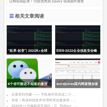
让网站动起来！12款优秀的 jQuery 动画插件推荐
相关文章阅读
“拓界·创变”| 2022K+全球
EISS-2022企业信息安全峰
软件研发行业创新峰会上海
会之深圳站 10月28日成功
站敬请期待！
举办
6个你可能还不知道的微信
wordpress国内网速慢加速
冷知识，每一个都令人相见
及防DDOS攻击快速CF切换
从塞班到鸿蒙 —— 手机操作系统这二十年历程
突发！商汤科技技术经理猝死在健身房，网友：996福报何时是个头
恨晚
教程
2020年11月编程语言排行：C、Python、Java