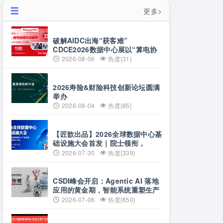
更多>
破解AIDC出海“获客难”
CDCE2026数据中心展以“算电协
同”重构全球算力供应链
2026-08-06
热度{31}
2026寿险&财险科技创新论坛圆满
举办
2026-08-04
热度{85}
【匠歆出品】2026全球数据中心基
础设施大会首发｜院士领衔，
100+头部企业已确认，500人齐聚
2026-07-30
热度{339}
上海
CSDI峰会开启：Agentic AI 落地
应用的黄金期，智能系统重塑生产
力
2026-07-06
热度{850}