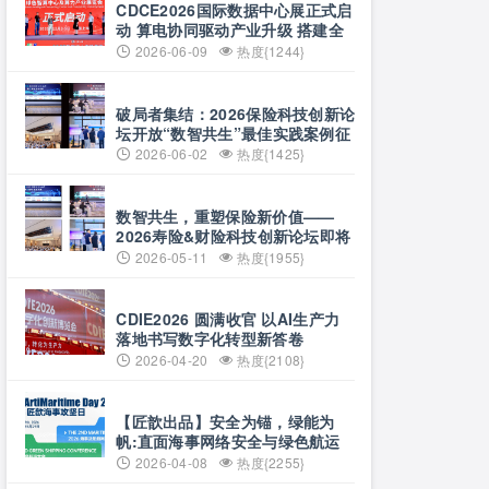
CDCE2026国际数据中心展正式启
动 算电协同驱动产业升级 搭建全
球合作平台
2026-06-09
热度{1244}
破局者集结：2026保险科技创新论
坛开放“数智共生”最佳实践案例征
集
2026-06-02
热度{1425}
数智共生，重塑保险新价值——
2026寿险&财险科技创新论坛即将
启幕
2026-05-11
热度{1955}
CDIE2026 圆满收官 以AI生产力
落地书写数字化转型新答卷
2026-04-20
热度{2108}
【匠歆出品】安全为锚，绿能为
帆:直面海事网络安全与绿色航运
的双重挑战@The ArtiMaritime
2026-04-08
热度{2255}
Day 2026匠歆海事攻坚日 | 5月29