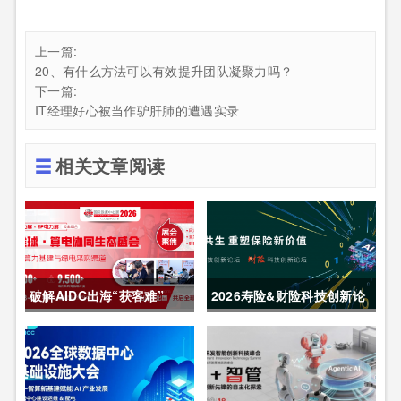
上一篇:
20、有什么方法可以有效提升团队凝聚力吗？
下一篇:
IT经理好心被当作驴肝肺的遭遇实录
相关文章阅读
破解AIDC出海“获客难”
2026寿险&财险科技创新论
CDCE2026数据中心展
坛圆满举办
以“算电协同”重构全球算力
供应链