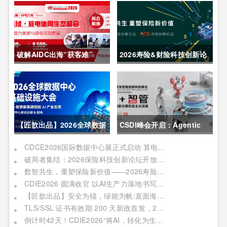
破解AIDC出海“获客难”
2026寿险&财险科技创新论
CDCE2026数据中心展
坛圆满举办
以“算电协同”重构全球算力
供应链
【匠歆出品】2026全球数据
CSDI峰会开启：Agentic
中心基础设施大会首发｜院
AI 落地应用的黄金期，智能
CDCE2026国际数据中心展正式启动 算电协同驱动产业升级 搭建全球合作平台
破局者集结：2026保险科技创新论坛开放“数智共生”最佳实践案例征集
士领衔，100+头部企业已确
系统重塑生产力
数智共生，重塑保险新价值——2026寿险&财险科技创新论坛即将启幕
认，500人齐聚上海
CDIE2026 圆满收官 以AI生产力落地书写数字化转型新答卷
【匠歆出品】安全为锚，绿能为帆:直面海事网络安全与绿色航运的双重挑战@The ArtiMaritime Day 2026匠歆海事攻坚日 | 5月29日·上海
TLS/SSL 证书有效期 200 天新政首发，2026 亚数TrustAsia CaaS 2.0 发布会邀您见证！
倒计时42天！CDIE2026“将AI，转化为生产力”峰会启幕在即！