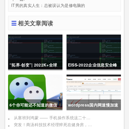
IT男的真实人生：总被误认为是修电脑的
相关文章阅读
“拓界·创变”| 2022K+全球
EISS-2022企业信息安全峰
软件研发行业创新峰会上海
会之深圳站 10月28日成功
站敬请期待！
举办
6个你可能还不知道的微信
wordpress国内网速慢加速
冷知识，每一个都令人相见
及防DDOS攻击快速CF切换
从塞班到鸿蒙 —— 手机操作系统这二十年历程
突发！商汤科技技术经理猝死在健身房，网友：996福报何时是个头
恨晚
教程